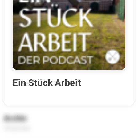
Ein Stück Arbeit
Archiv
106 Episoden