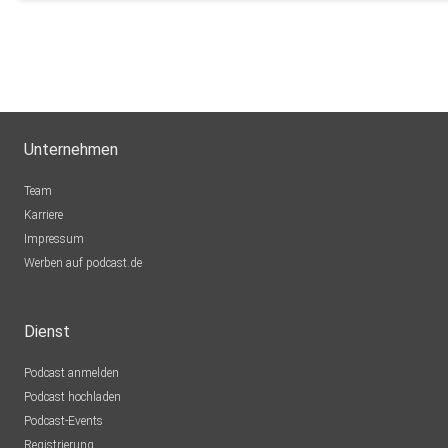
Links & Kontakt
Unternehmen
Team
Karriere
Instagram: @einstueckarbeit
Impressum
Werben auf podcast.de
Dienst
Unsere Ferienwohnung findest du auf Airbnb
Podcast anmelden
Podcast hochladen
Podcast-Events
Registrierung