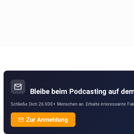
Ausblick 2026: zweite Ferienwohnung, Keramikstudio,
Hühnerpläne
Warum es wichtig ist, um Hilfe zu bitten – und sie auch
anzunehmen
Bleibe beim Podcasting auf de
Schließe Dich 26.000+ Menschen an. Erhalte interessante Fak
Zwei neue Kater als ganz persönliches Highlight
Zur Anmeldung