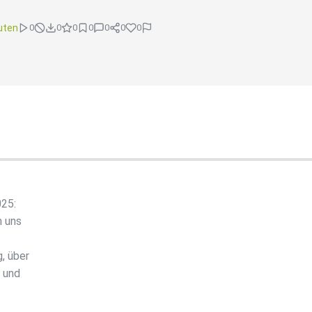
uten
0
0
0
0
0
0
0
025:
n uns
, über
e und