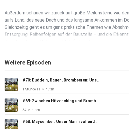
Außerdem schauen wir zurück auf große Meilensteine wie de
aufs Land, das neue Dach und das langsame Ankommen im Do
Gleichzeitig geht es um ganz praktische Themen wie Abnahm
Entsorgung, Reihenfolgen auf der Baustelle – und die Erkenntn
dass Arbeit eigentlich nie wirklich fertig ist.
Weitere Episoden
Zum Schluss werfen wir einen Blick nach vorn: 2026 bringt die
zweite Ferienwohnung, Pläne für das Keramikstudio,
organisatorische Themen rund um Bäume und Anträge – und e
#70: Buddeln, Bauen, Brombeeren: Unser turbulenter Sommer
sehr konkreten Wunsch nach Hühnern. Ein persönliches Learni
1 Stunde 11 Minuten
zieht sich durch alles: Hilfe anzunehmen verändert vieles.
#69: Zwischen Hitzeschlag und Brombeerkampf: Unser Juni
54 Minuten
#68: Maysember: Unser Mai in vollen Zügen