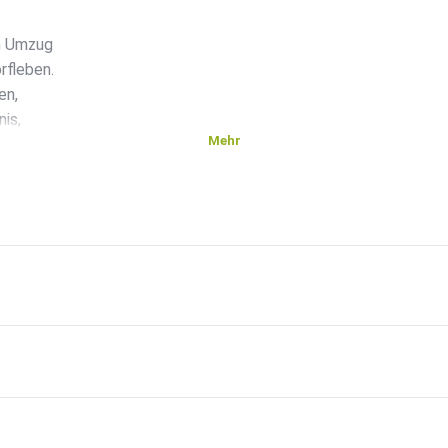
n Umzug
rfleben.
en,
is,
Mehr
inen
ng