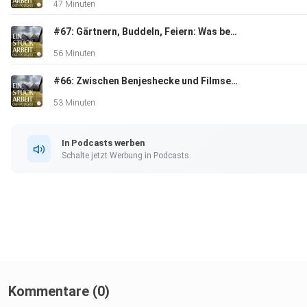
47 Minuten
In dieser Folge sprechen wir unter anderem über:
#67: Gärtnern, Buddeln, Feiern: Was bei uns im Mai alles passiert
56 Minuten
#66: Zwischen Benjeshecke und Filmset: Unser März auf dem Land
Silvester auf dem Land, Sturm und Sturmflut
53 Minuten
In Podcasts werben
Schalte jetzt Werbung in Podcasts.
Den letzten Sprint vor dem ersten Check-in der Ferienwohnu
Fensterputzen, Spüle anschließen und andere unterschätzte
Baustellenklassiker
Kommentare (0)