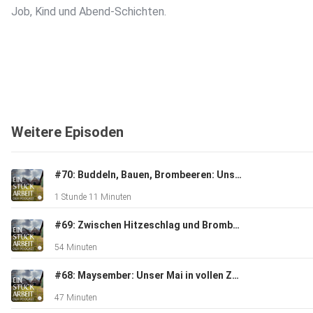
Job, Kind und Abend-Schichten.
Links zur Folge
Weitere Episoden
#70: Buddeln, Bauen, Brombeeren: Unser turbulenter Sommer
1 Stunde 11 Minuten
Baumschule Maiwald⁠ – eine wunderschöne
Baumschule mit super Service aus der Region, in der wir
#69: Zwischen Hitzeschlag und Brombeerkampf: Unser Juni
unsere Wildhecke gefunden haben.
54 Minuten
#68: Maysember: Unser Mai in vollen Zügen
47 Minuten