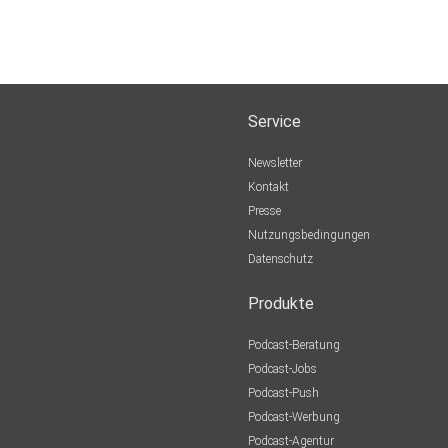
Service
Newsletter
Kontakt
Presse
Nutzungsbedingungen
Datenschutz
Produkte
Podcast-Beratung
Podcast-Jobs
Podcast-Push
Podcast-Werbung
Podcast-Agentur