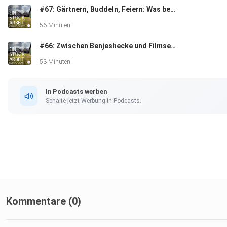
Historische Baustoffe Prenzel – Fundort für
#67: Gärtnern, Buddeln, Feiern: Was bei uns im Mai alles passiert
alte Balken, Beschläge und unser neues Oberlicht.
56 Minuten
#66: Zwischen Benjeshecke und Filmset: Unser März auf dem Land
53 Minuten
Bauteilbörse Bremen– unser Dauer-Geheimtipp
In Podcasts werben
für alle, die alte Materialien lieben und wiederverwenden
Schalte jetzt Werbung in Podcasts.
möchten.
Kommentare (0)