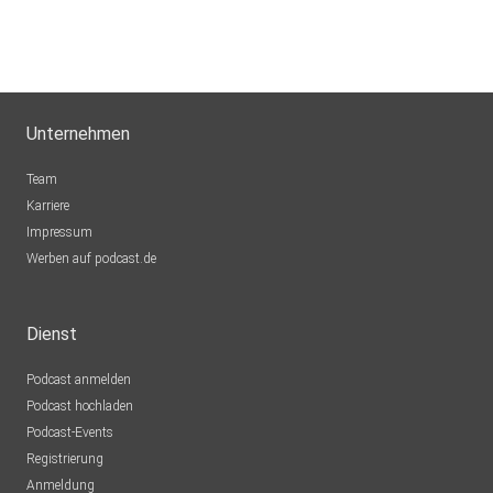
Unternehmen
Team
Karriere
Impressum
Werben auf podcast.de
Dienst
Podcast anmelden
Podcast hochladen
Podcast-Events
Registrierung
Anmeldung