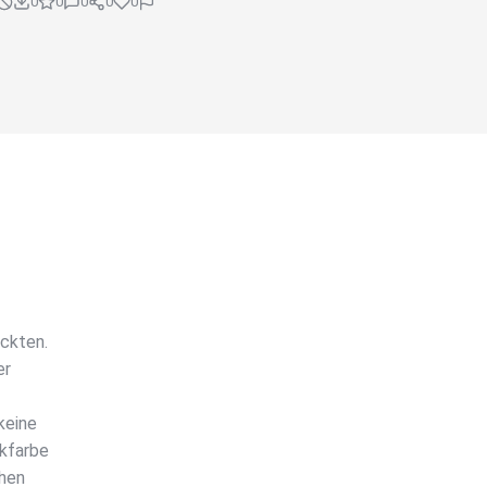
0
0
0
0
0
ckten.
er
keine
lkfarbe
chen