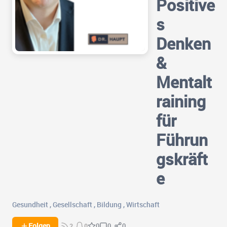
Positive
s
Denken
&
Mentalt
raining
für
Führun
gskräft
e
Gesundheit
,
Gesellschaft
,
Bildung
,
Wirtschaft
0
0
Folgen
0
2
0