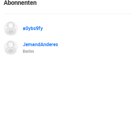
Abonnenten
a0ybs9fy
JemandAnderes
Berlin