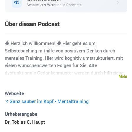
Schalte jetzt Werbung in Podcasts.
Über diesen Podcast
🧠 Herzlich willkommen! 🧠 Hier geht es um
Selbstcoaching mithilfe von positivem Denken durch
mentales Training. Hier wird kognitiv umstrukturiert, mit
vielen wünschenswerten Folgen für Sie! Alte
dysfunktionale Gedankenmuster werden durch hilfreiche
Mehr
und lösungsorientierte Muster ergänzt. Hier wird also
ausgemistet, recycelt und entsorgt! Negatives raus,
Webseite
Positives rein: Das gedankliche Großreinemachen ist
Ganz sauber im Kopf - Mentaltraining
angesagt. Selbstfürsorge pur. Hören Sie die Episoden bitte
möglichst oft! Wiederholung ist King bei diesem Podcast.
Urheberangabe
Viel Erfolg! Dr. Tobias Constantin Haupt Diplom-
Dr. Tobias C. Haupt
Psychologe & MBA