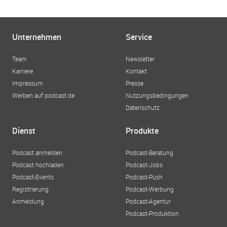
Unternehmen
Service
Team
Newsletter
Karriere
Kontakt
Impressum
Presse
Werben auf podcast.de
Nutzungsbedingungen
Datenschutz
Dienst
Produkte
Podcast anmelden
Podcast-Beratung
Podcast hochladen
Podcast-Jobs
Podcast-Events
Podcast-Push
Registrierung
Podcast-Werbung
Anmeldung
Podcast-Agentur
Podcast-Produktion