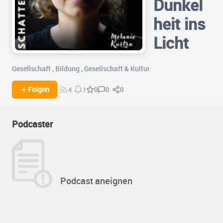
Dunkel
heit ins
Licht
Gesellschaft
,
Bildung
,
Gesellschaft & Kultur
0
0
Folgen
0
4
1
Podcaster
Podcast aneignen