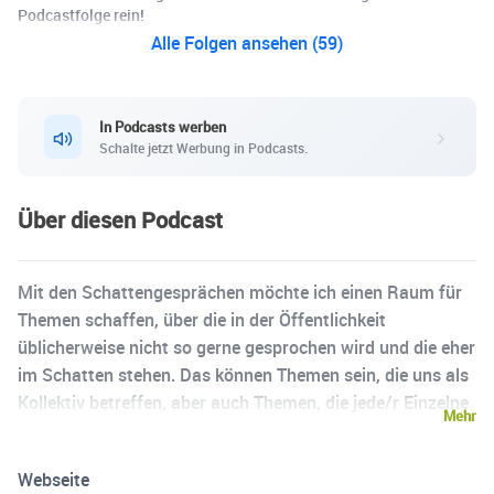
Podcastfolge rein!
Alle Folgen ansehen (59)
In Podcasts werben
Schalte jetzt Werbung in Podcasts.
Über diesen Podcast
Mit den Schattengesprächen möchte ich einen Raum für
Themen schaffen, über die in der Öffentlichkeit
üblicherweise nicht so gerne gesprochen wird und die eher
im Schatten stehen. Das können Themen sein, die uns als
Kollektiv betreffen, aber auch Themen, die jede/r Einzelne
Mehr
ganz individuell in seinem Leben erfährt. Tod, Ängste,
Einsamkeit, Sexualität oder Scham sind einige Beispiele
Webseite
für diese Schattenthemen. Jeder im Leben hat seine