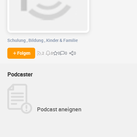
Schulung
,
Bildung
,
Kinder & Familie
0
0
Folgen
0
2
0
Podcaster
Podcast aneignen