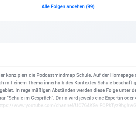
Alle Folgen ansehen (99)
ier konzipiert die Podcastmindmap Schule. Auf der Homepage d
sich mit einem Thema innerhalb des Kontextes Schule beschäft
Sachgebiet. In regelmäßigen Abständen werden diese Folge unter
ar "Schule im Gespräch". Darin wird jeweils eine Expertin oder
e. https://www.youtube.com/channel/UC764KGvlFQPkTyz9hglrw
hule-im-gespraech-audio.html