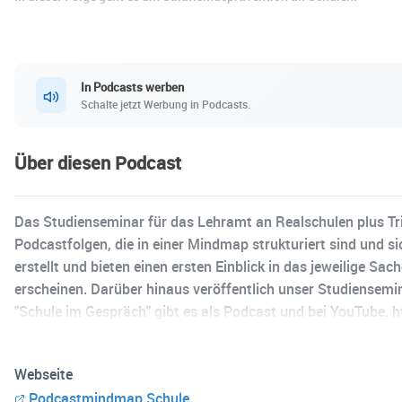
In Podcasts werben
Schalte jetzt Werbung in Podcasts.
Über diesen Podcast
Das Studienseminar für das Lehramt an Realschulen plus Tr
Podcastfolgen, die in einer Mindmap strukturiert sind und 
erstellt und bieten einen ersten Einblick in das jeweilige 
erscheinen. Darüber hinaus veröffentlich unser Studiensemin
"Schule im Gespräch" gibt es als Podcast und bei YouTub
https://studienseminar.rlp.de/rs/trier/downloadbereich/sc
Webseite
Podcastmindmap Schule