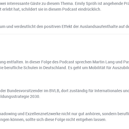
zwei interessante Gäste zu diesem Thema. Emily Spröh ist angehende Pr
erlebt hat, schildert sie in diesem Podcast eindrücklich.
um und verdeutlicht den positiven Effekt der Auslandsaufenthalte auf d
kung entfalten. In dieser Folge des Podcast sprechen Martin Lang und P
ie berufliche Schulen in Deutschland. Es geht um Mobilität für Auszub
der Bundesvorsitzender im BVLB, dort zuständig für Internationales und 
ildungsstrategie 2030.
adowing und Exzellenznetzwerke nicht nur gut anhören, sondern berufli
gen können, sollte sich diese Folge nicht entgehen lassen.