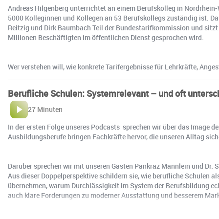
Andreas Hilgenberg unterrichtet an einem Berufskolleg in Nordrhein-
5000 Kolleginnen und Kollegen an 53 Berufskollegs zuständig ist. D
Reitzig und Dirk Baumbach Teil der Bundestarifkommission und sitz
Millionen Beschäftigten im öffentlichen Dienst gesprochen wird.
Wer verstehen will, wie konkrete Tarifergebnisse für Lehrkräfte, Ange
Berufliche Schulen: Systemrelevant – und oft untersc
27 Minuten
In der ersten Folge unseres Podcasts sprechen wir über das Image de
Ausbildungsberufe bringen Fachkräfte hervor, die unseren Alltag si
Darüber sprechen wir mit unseren Gästen Pankraz Männlein und Dr. S
Aus dieser Doppelperspektive schildern sie, wie berufliche Schulen a
übernehmen, warum Durchlässigkeit im System der Berufsbildung ech
auch klare Forderungen zu moderner Ausstattung und besserem Marke