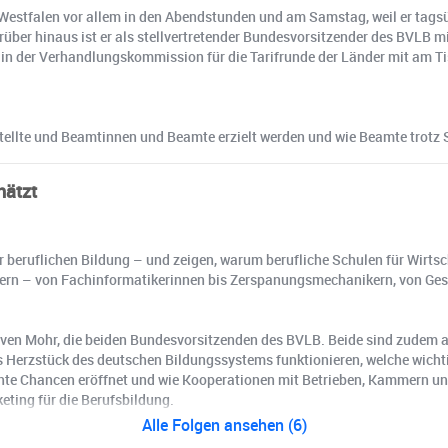
Westfalen vor allem in den Abendstunden und am Samstag, weil er tagsü
arüber hinaus ist er als stellvertretender Bundesvorsitzender des BVLB
t in der Verhandlungskommission für die Tarifrunde der Länder mit am 
stellte und Beamtinnen und Beamte erzielt werden und wie Beamte trotz St
hätzt
r beruflichen Bildung – und zeigen, warum berufliche Schulen für Wirtsc
chern – von Fachinformatikerinnen bis Zerspanungsmechanikern, von Ges
ven Mohr, die beiden Bundesvorsitzenden des BVLB. Beide sind zudem a
ls Herzstück des deutschen Bildungssystems funktionieren, welche wicht
te Chancen eröffnet und wie Kooperationen mit Betrieben, Kammern und
ting für die Berufsbildung.
Alle Folgen ansehen (6)