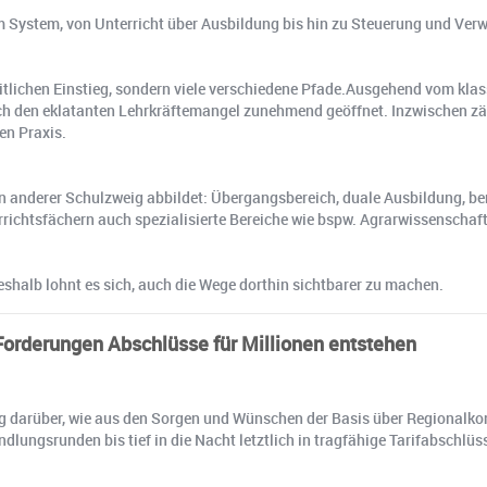
im System, von Unterricht über Ausbildung bis hin zu Steuerung und Ver
nheitlichen Einstieg, sondern viele verschiedene Pfade.Ausgehend vom kl
ch den eklatanten Lehrkräftemangel zunehmend geöffnet. Inzwischen zä
en Praxis.
 ein anderer Schulzweig abbildet: Übergangsbereich, duale Ausbildung
richtsfächern auch spezialisierte Bereiche wie bspw. Agrarwissenschaft
eshalb lohnt es sich, auch die Wege dorthin sichtbarer zu machen.
 Forderungen Abschlüsse für Millionen entstehen
rg darüber, wie aus den Sorgen und Wünschen der Basis über Regionalko
ndlungsrunden bis tief in die Nacht letztlich in tragfähige Tarifabschlü