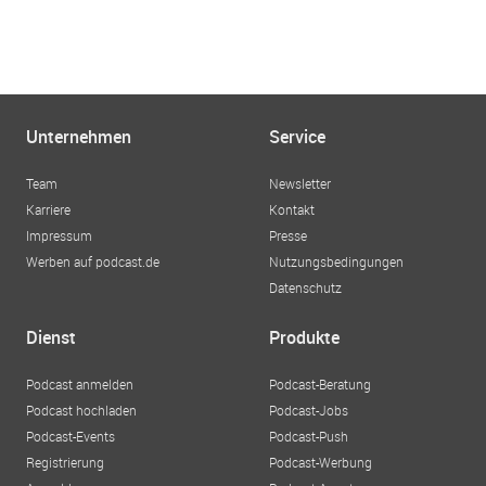
Unternehmen
Service
Team
Newsletter
Karriere
Kontakt
Impressum
Presse
Werben auf podcast.de
Nutzungsbedingungen
Datenschutz
Dienst
Produkte
Podcast anmelden
Podcast-Beratung
Podcast hochladen
Podcast-Jobs
Podcast-Events
Podcast-Push
Registrierung
Podcast-Werbung