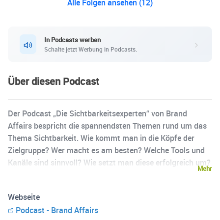
Alle Folgen ansehen (12)
In Podcasts werben
Schalte jetzt Werbung in Podcasts.
Über diesen Podcast
Der Podcast „Die Sichtbarkeitsexperten“ von Brand
Affairs bespricht die spannendsten Themen rund um das
Thema Sichtbarkeit. Wie kommt man in die Köpfe der
Zielgruppe? Wer macht es am besten? Welche Tools und
Kanäle sind sinnvoll? Wie setzt man diese erfolgreich um?
Mehr
Wir unterhalten uns mit den führenden Experten zum
Thema und bringen unseren Hörerinnen und Hörer die
Webseite
spannendsten Cases ins Ohr. Jede Episode kommt auf
Podcast - Brand Affairs
den Punkt und schliesst mit klaren “to go” Learnings.