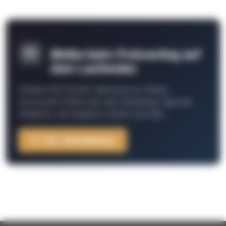
Bleibe beim Podcasting auf
dem Laufenden
Schließe Dich 26.000+ Menschen an. Erhalte
interessante Fakten über das Podcasting, Tipps der
Redaktion, Job-Angebote, Events und mehr.
Zur Anmeldung