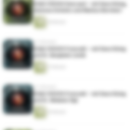
DOAG VOICES DevLand – mit Dave König,
Vanessa Schmitz und Markus Bernhart
44 Minuten
vor 6 Monaten
DOAG VOICES FutureAI – mit Dave König
und Dr. Benjamin Linnik
57 Minuten
vor 6 Monaten
DOAG VOICES FutureAI – mit Dave König
und Dr. Melanie Sigl
43 Minuten