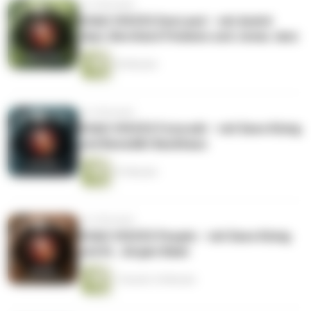
vor 6 Monaten
DOAG VOICES DevLand – mit André
Sept, Bernhard Findeiss und Jonas Janz
20 Minuten
vor 6 Monaten
DOAG VOICES FutureAI – mit Dave König
und Benedikt Backhaus
47 Minuten
vor 6 Monaten
DOAG VOICES People – mit Dave König
und Dr. Jürgen Baier
1 Stunde 16 Minuten