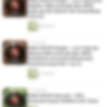
DOAG VOICES People – Low-Code im KI-
Zeitalter: Niels de Bruijn über APEX,
LLMs und die Zukunft der Entwicklung
(Teil 2/3)
30 Minuten
vor 5 Monaten
DOAG VOICES People – Low-Code mit
Haltung: Niels de Bruijn über APEX,
Community und unternehmerische
Verantwortung (Teil 1 von 3)
31 Minuten
vor 5 Monaten
DOAG VOICES DevLand – APIs,
Verantwortung & Vielfalt in der Cloud