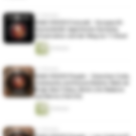
vor 4 Monaten
DOAG VOICES FutureAI – Europas KI-
Souveränität: Agentische Systeme,
Infrastruktur und der Weg zur T-Cloud
42 Minuten
vor 4 Monaten
DOAG VOICES People – Zwischen Code,
Community und Konzertbühne: Niels de
Bruijn über Fokus, Work-Life-Balance
und Werte (Teil 3/3)
35 Minuten
vor 4 Monaten