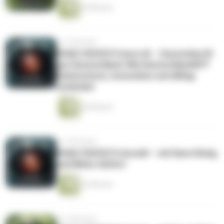
54 Minuten
vor 5 Monaten
DOAG VOICES Future AI – Souveräne KI
aus Deutschland: Wie DeutschlandGPT
Datenschutz, Innovation und Alltag
verbindet
56 Minuten
vor 5 Monaten
DOAG VOICES FutureAI – mit Dave König
und Mirko Seifert
52 Minuten
vor 5 Monaten