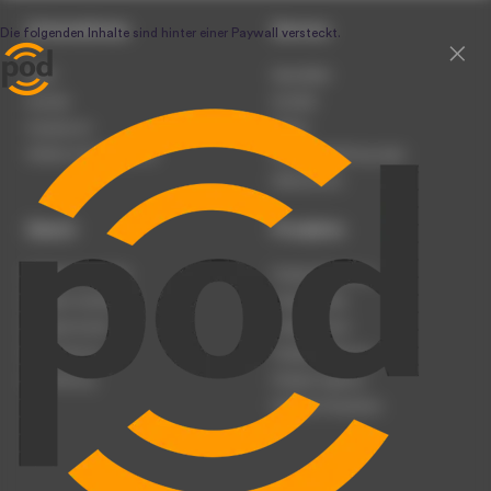
Unternehmen
Service
Team
Newsletter
Karriere
Kontakt
Impressum
Presse
Werben auf podcast.de
Nutzungsbedingungen
Datenschutz
Dienst
Produkte
Podcast anmelden
Podcast-Beratung
Podcast hochladen
Podcast-Jobs
Podcast-Events
Podcast-Push
Registrierung
Podcast-Werbung
Anmeldung
Podcast-Agentur
Podcast-Produktion