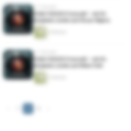
vor 7 Monaten
DOAG VOICES FutureAI – mit Dr.
Benjamin Linnik und Óscar Nájera
10 Minuten
vor 7 Monaten
DOAG VOICES FutureAI – mit Dr.
Benjamin Linnik und Wido Fath
12 Minuten
‹
1
2
3
›