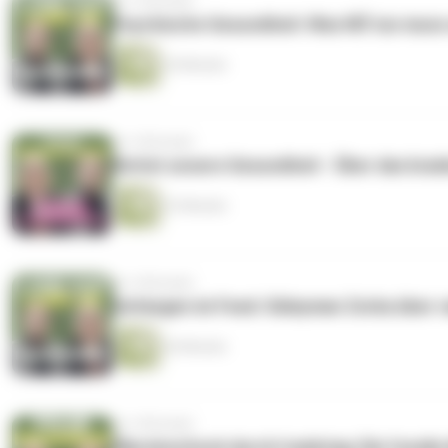
vor 3 Monaten
Psychische Gesundheit: Was NÖ tun muss u
24 Minuten
vor 4 Monaten
Rettet unsere Gesundheit - Über das kra
23 Minuten
vor 4 Monaten
Gefangen im Feed: Süleyman Zorba über r
26 Minuten
vor 4 Monaten
Ölpreisschock durch Irankrieg: Die fossile