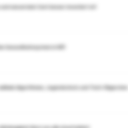
nd warum kein Cent besser investiert ist!
nke Gesundheitssystem in NÖ!
adikale Algorithmen, Jugendschutz und Tech-Oligarchen
 Abhängigkeit lässt uns alle draufzahlen!