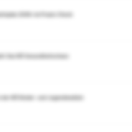
eitsplan 2040+ im Praxis-Check
tadt: Das NÖ Gesundheitschaos
 in der NÖ Kinder- und Jugendmedizin