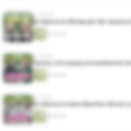
vor 1 Woche
Der Mensch im Mittelpunkt: Mit Johannes
22 Minuten
vor 1 Monat
Fairness, Versorgung und medizinische Ge
20 Minuten
vor 1 Monat
Der Mensch ist keine Maschine: Worauf e
26 Minuten