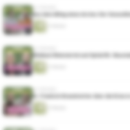
vor 2 Monaten
Aus dem Alltag eines Arztes: Der Gesundh
31 Minuten
vor 2 Monaten
Klinikum Weinviertel und Spital Wr. Neus
21 Minuten
vor 3 Monaten
Dr. Friedrich Brandstetter über die Krise
27 Minuten