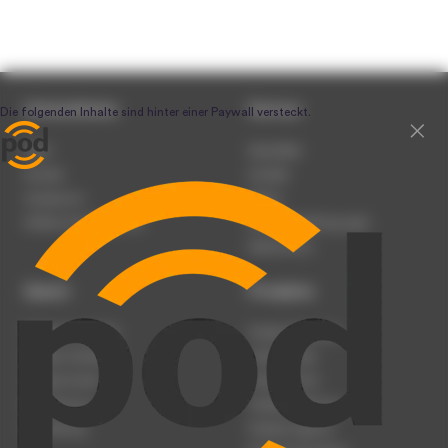
Unternehmen
Service
Team
Newsletter
Karriere
Kontakt
Impressum
Presse
Werben auf podcast.de
Nutzungsbedingungen
Datenschutz
Dienst
Produkte
Podcast anmelden
Podcast-Beratung
Podcast hochladen
Podcast-Jobs
Podcast-Events
Podcast-Push
Registrierung
Podcast-Werbung
Anmeldung
Podcast-Agentur