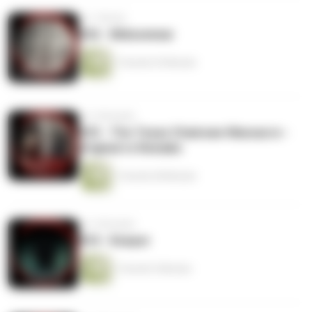
vor 1 Monat
#36 - Midsommar
1 Stunde 25 Minuten
vor 2 Monaten
#35 - The Texas Chainsaw Massacre -
Original vs Remake
1 Stunde 28 Minuten
vor 2 Monaten
#34 - Keeper
1 Stunde 5 Minuten