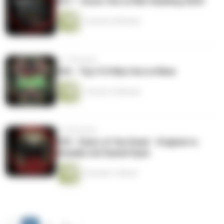
#27 – Unser Horrorfilm-Ranking 2025
1 Stunde 42 Minuten
vor 7 Monaten
#26 - Top 5 X-Mas Horrorfilme
1 Stunde 16 Minuten
vor 8 Monaten
#25 - Dawn of the Dead - Original vs.
Remake mit Daniel Hyan
2 Stunden 1 Minute