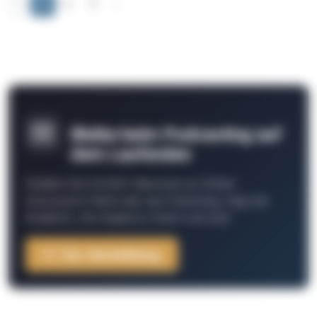
‹
1
2
3
›
Bleibe beim Podcasting auf
dem Laufenden
Schließe Dich 26.000+ Menschen an. Erhalte
interessante Fakten über das Podcasting, Tipps der
Redaktion, Job-Angebote, Events und mehr.
Zur Anmeldung