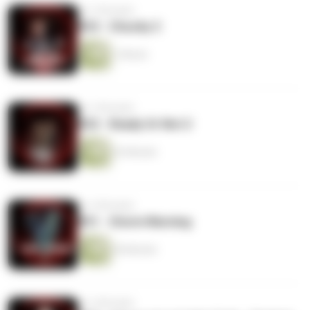
vor 3 Monaten
#33 - Chucky 2
1 Minute
vor 3 Monaten
#32 - Ready Or Not 2
52 Minuten
vor 4 Monaten
#31 - Storm Warning
50 Minuten
vor 4 Monaten