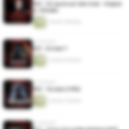
#30 - Ich spuck auf dein Grab - Original
vs. Remake
1 Stunde 10 Minuten
vor 5 Monaten
#29 - Scream 7
1 Stunde 22 Minuten
vor 5 Monaten
#28 – Scream (1996)
1 Stunde 21 Minuten
vor 6 Monaten