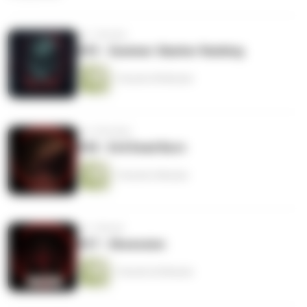
vor 1 Woche
#39 - Summer Slasher Ranking
1 Stunde 49 Minuten
vor 3 Wochen
#38 - Evil Dead Burn
1 Stunde 6 Minuten
vor 1 Monat
#37 - Obsession
1 Stunde 36 Minuten