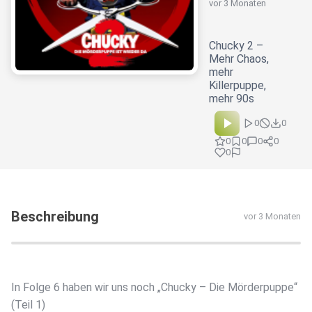
vor 3 Monaten
Chucky 2 –
Mehr Chaos,
mehr
Killerpuppe,
mehr 90s
0
0
0
0
0
0
0
Beschreibung
vor 3 Monaten
In Folge 6 haben wir uns noch „Chucky – Die Mörderpuppe“
(Teil 1)