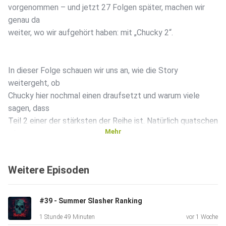
vorgenommen – und jetzt 27 Folgen später, machen wir
genau da
weiter, wo wir aufgehört haben: mit „Chucky 2“.
In dieser Folge schauen wir uns an, wie die Story
weitergeht, ob
Chucky hier nochmal einen draufsetzt und warum viele
sagen, dass
Teil 2 einer der stärksten der Reihe ist. Natürlich quatschen
Mehr
wir
auch über die besten Szenen, ein paar herrlich absurde
Momente
Weitere Episoden
und was diesen Film so besonders macht.
#39 - Summer Slasher Ranking
Wenn ihr Bock habt auf mehr Killerpuppe, 90s-Vibes und ein
1 Stunde 49 Minuten
vor 1 Woche
bisschen Nerdtalk – dann seid ihr hier genau richtig.