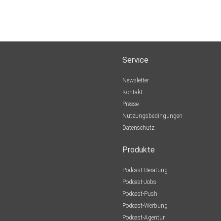
Service
Newsletter
Kontakt
Presse
Nutzungsbedingungen
Datenschutz
Produkte
Podcast-Beratung
Podcast-Jobs
Podcast-Push
Podcast-Werbung
Podcast-Agentur