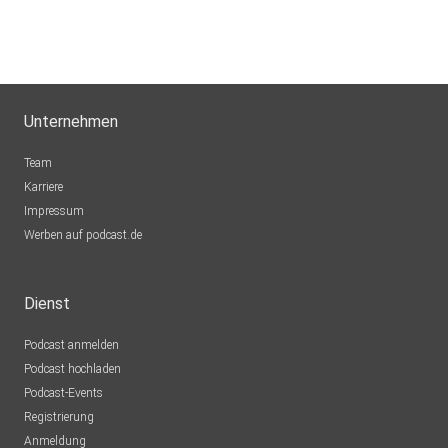
Unternehmen
Team
Karriere
Impressum
Werben auf podcast.de
Dienst
Podcast anmelden
Podcast hochladen
Podcast-Events
Registrierung
Anmeldung