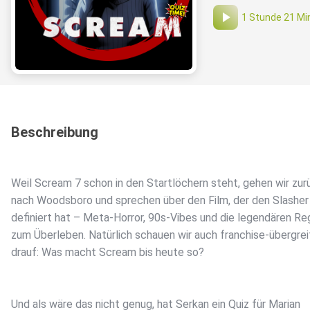
1 Stunde 21 Mi
Beschreibung
Weil Scream 7 schon in den Startlöchern steht, gehen wir zur
nach Woodsboro und sprechen über den Film, der den Slasher
definiert hat – Meta-Horror, 90s-Vibes und die legendären Re
zum Überleben. Natürlich schauen wir auch franchise-übergre
drauf: Was macht Scream bis heute so?
Und als wäre das nicht genug, hat Serkan ein Quiz für Marian