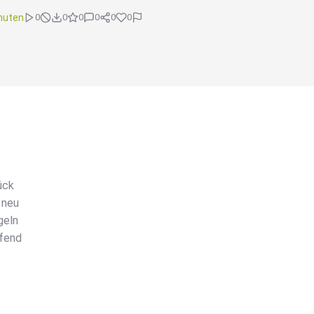
nuten
0
0
0
0
0
0
ück
 neu
geln
ifend