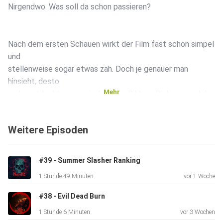
Nirgendwo. Was soll da schon passieren?
Nach dem ersten Schauen wirkt der Film fast schon simpel
und
stellenweise sogar etwas zäh. Doch je genauer man
hinsieht, desto
Mehr
mehr entdeckt man zwischen den Bildern, Dialogen und der
bedrückenden Atmosphäre.
Weitere Episoden
Doch macht es das zum besseren Film?
#39 - Summer Slasher Ranking
1 Stunde 49 Minuten
vor 1 Woche
#38 - Evil Dead Burn
1 Stunde 6 Minuten
vor 3 Wochen