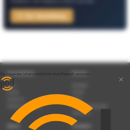
Redaktion, Job-Angebote, Events und mehr.
Zur Anmeldung
Unternehmen
Service
Team
Newsletter
Karriere
Kontakt
Impressum
Presse
Werben auf podcast.de
Nutzungsbedingungen
Datenschutz
Dienst
Produkte