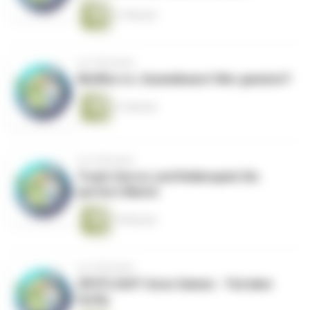
21 Minuten
vor 6 Monaten
Muffins vs. Gummibears! Wer gewinnt?
21 Minuten
vor 6 Monaten
Trash-Horror und Rollenspiel: Ein
perfect Match
19 Minuten
vor 6 Monaten
SPOTLIGHT Aces Games - Tod aber
lustig