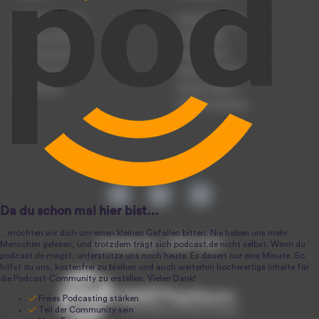
Podcast anmelden
Podcast-Beratung
Podcast hochladen
Podcast-Jobs
Podcast-Events
Podcast-Push
Registrierung
Podcast-Werbung
Anmeldung
Podcast-Agentur
Podcast-Produktion
podcast.de ~ 2004-2026