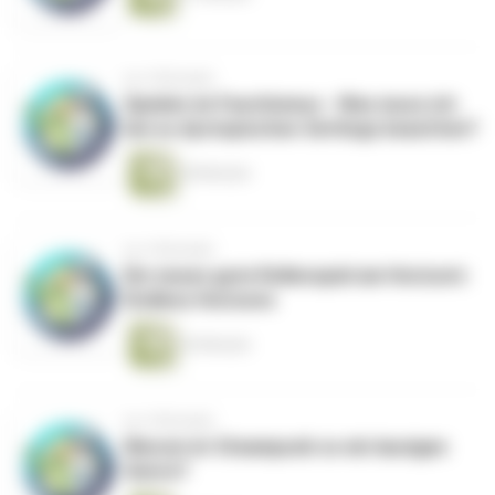
vor 4 Monaten
Spielen im Faschismus - Was muss ich
bei so dystopischen Settings beachten?
28 Minuten
vor 4 Monaten
Ein neues gute Rollenspiel am Horizont:
Endless Horizons
26 Minuten
vor 4 Monaten
Warum ist Steampunk so ein lausiges
Genre?