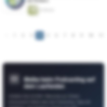
sie fördern.
22 Minuten
‹
1
2
3
4
5
6
7
8
9
10
11
Bleibe beim Podcasting auf
dem Laufenden
Schließe Dich 26.000+ Menschen an. Erhalte
interessante Fakten über das Podcasting, Tipps der