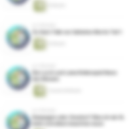
25 Minuten
vor 4 Monaten
Zu Gast: Falk von Saltation Mortis Teil 1
22 Minuten
vor 4 Monaten
Die Lurch und Lama Rollenspiel News
des Monats
1 Stunde 46 Minuten
vor 4 Monaten
Kampagne oder Oneshot? Was ich als SL
beim schreiben beachten muss