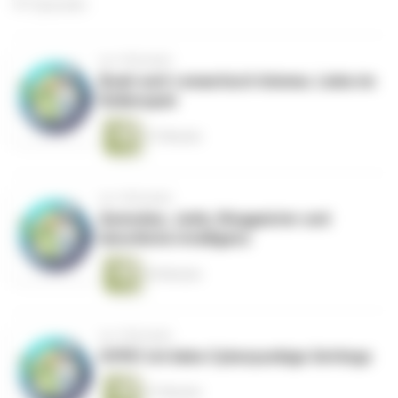
191 Episoden
vor 4 Monaten
Boah watt romantisch hömma. Liebe im
Rollenspiel
27 Minuten
vor 4 Monaten
Asmodee, Jedis, Ringgeister und
künstliche Intelligenz
45 Minuten
vor 4 Monaten
HYPE! Ich liebe Cyberpunkige Settings
27 Minuten