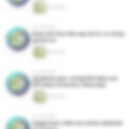
22 Minuten
vor 6 Monaten
Boah watt fies! Wie man als SL so richtig
gemein ist
25 Minuten
vor 6 Monaten
Spielleiten aber richtig! Mit Seba vom
RPG Blog "Kritischer Fehlschlag"
26 Minuten
vor 6 Monaten
Daggerheart, D&D und welche Spielstile