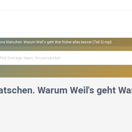
ins klatschen. Warum Weil's geht War früher alles besser (Teil 3).mp3
atschen. Warum Weil's geht War 