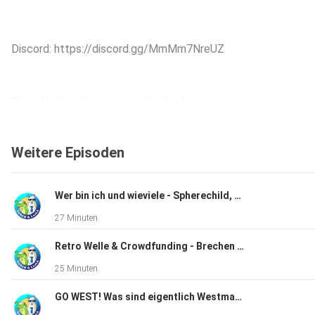
Discord: https://discord.gg/MmMm7NreUZ
Twitch https://www.twitch.tv/lurchundlama
Weitere Episoden
Instagram: https://www.instagram.com/lurchundlama/
Wer bin ich und wieviele - Spherechild, ein Rollenspiel mit Community Input
27 Minuten
Retro Welle & Crowdfunding - Brechen wir endlich die Konzernmacht?
Werdet Patreon️
25 Minuten
GO WEST! Was sind eigentlich Westmarches?
Patreon: https://www.patreon.com/lurchundlama/