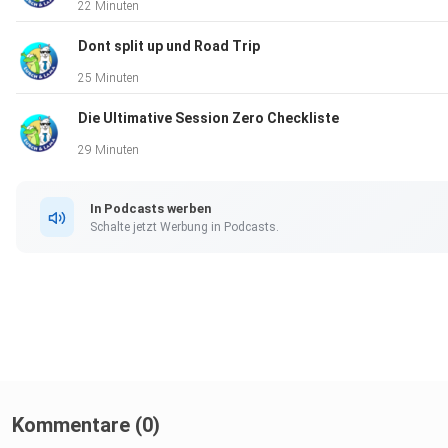
22 Minuten
Dont split up und Road Trip
Patreon Schiraki: https://www.patreon.com/schiraki/
25 Minuten
Die Ultimative Session Zero Checkliste
29 Minuten
In Podcasts werben
Lurch und Lama Shop&
Schalte jetzt Werbung in Podcasts.
Shop: https://lurchundlama.de/
Kommentare (0)