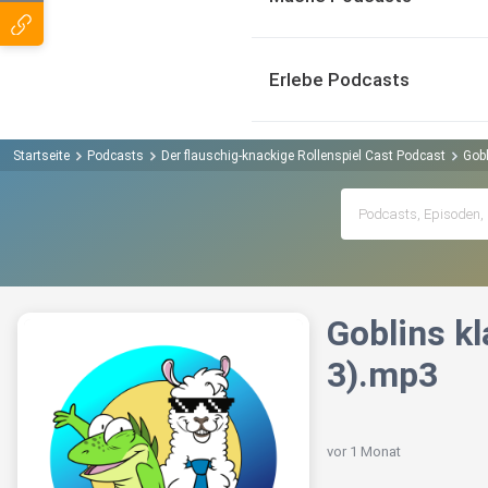
Erlebe Podcasts
Startseite
Podcasts
Der flauschig-knackige Rollenspiel Cast Podcast
Gobl
Goblins kl
3).mp3
vor 1 Monat