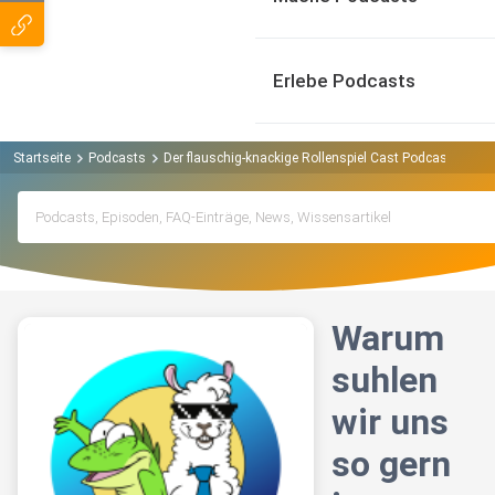
Erlebe Podcasts
Startseite
Podcasts
Der flauschig-knackige Rollenspiel Cast Podcast
War
Warum
suhlen
wir uns
so gern