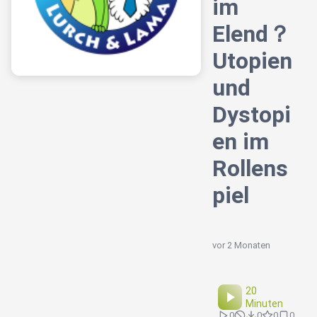
im
Elend？
Utopien
und
Dystopi
en im
Rollens
piel
vor 2 Monaten
20
Minuten
0
0
0
0