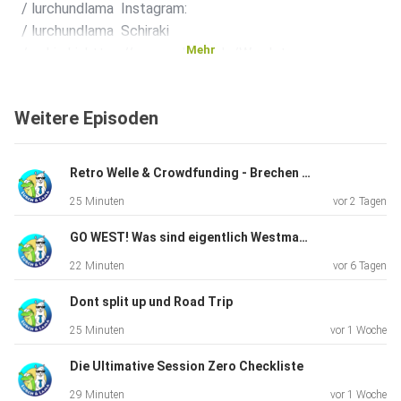
/ lurchundlama Instagram:
/ lurchundlama Schiraki
Mehr
/ schiraki https://www.schiraki.de/Werdet
Patreon️Patreon:
/ lurchundlama Patreon Schiraki:
Weitere Episoden
/ schiraki Lurch und Lama Shop&
Shop: https://lurchundlama.de/
Retro Welle & Crowdfunding - Brechen wir endlich die Konzernmacht?
25 Minuten
vor 2 Tagen
GO WEST! Was sind eigentlich Westmarches?
22 Minuten
vor 6 Tagen
Dont split up und Road Trip
25 Minuten
vor 1 Woche
Die Ultimative Session Zero Checkliste
29 Minuten
vor 1 Woche