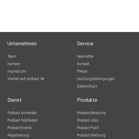
Unternehmen
Service
Team
Newsletter
Karriere
Kontakt
Impressum
Presse
Werben auf podcast.de
Nutzungsbedingungen
Datenschutz
Dienst
Produkte
Podcast anmelden
Podcast-Beratung
Podcast hochladen
Podcast-Jobs
Podcast-Events
Podcast-Push
Registrierung
Podcast-Werbung