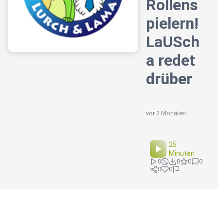
Rollens
pielern!
LaUSch
a redet
drüber
vor 2 Monaten
25
Minuten
0
0
0
0
0
0