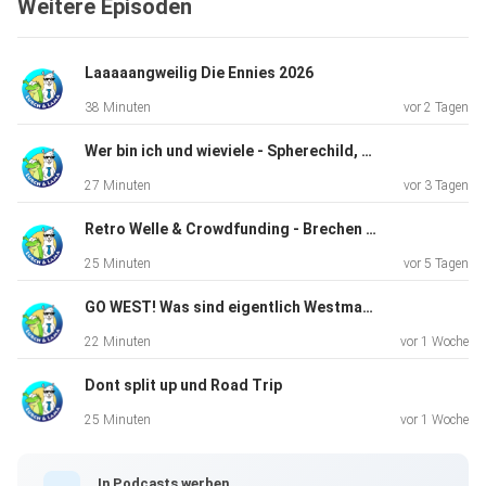
Weitere Episoden
Shop: https://lurchundlama.de/
Laaaaangweilig Die Ennies 2026
38 Minuten
vor 2 Tagen
Wer bin ich und wieviele - Spherechild, ein Rollenspiel mit Community Input
27 Minuten
vor 3 Tagen
Retro Welle & Crowdfunding - Brechen wir endlich die Konzernmacht?
25 Minuten
vor 5 Tagen
GO WEST! Was sind eigentlich Westmarches?
22 Minuten
vor 1 Woche
Dont split up und Road Trip
25 Minuten
vor 1 Woche
In Podcasts werben