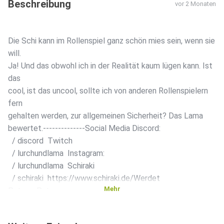
Beschreibung
vor 2 Monaten
Die Schi kann im Rollenspiel ganz schön mies sein, wenn sie
will.
Ja! Und das obwohl ich in der Realität kaum lügen kann. Ist
das
cool, ist das uncool, sollte ich von anderen Rollenspielern
fern
gehalten werden, zur allgemeinen Sicherheit? Das Lama
bewertet.--------------Social Media Discord:
/ discord Twitch
/ lurchundlama Instagram:
/ lurchundlama Schiraki
/ schiraki https://www.schiraki.de/Werdet
Mehr
Patreon️Patreon:
/ lurchundlama Patreon Schiraki:
/ schiraki Lurch und Lama Shop&