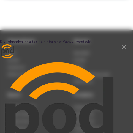
Unternehmen
Service
Team
Newsletter
Karriere
Kontakt
Impressum
Presse
Werben auf podcast.de
Nutzungsbedingungen
Datenschutz
Dienst
Produkte
Podcast anmelden
Podcast-Beratung
Podcast hochladen
Podcast-Jobs
Podcast-Events
Podcast-Push
Registrierung
Podcast-Werbung