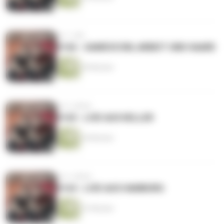
vor 1 Jahr
#166 - GAMESCOM, ARBEIT UND HAARE
49 Minuten
vor 2 Jahren
#165 - LIVE AUS KELLER
44 Minuten
vor 2 Jahren
#164 - LIVE AUS HAMBURG
57 Minuten