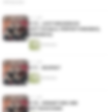
230 Episoden
vor 1 Jahr
#172 - LEISTUNGSDRUCK
(GOTTSCHALK, PERFEKTIONISMUS,
WOKENESS)
44 Minuten
vor 1 Jahr
#171 - RESPEKT
46 Minuten
vor 1 Jahr
#170 - ERWARTUNG UND
ENTTÄUSCHUNG