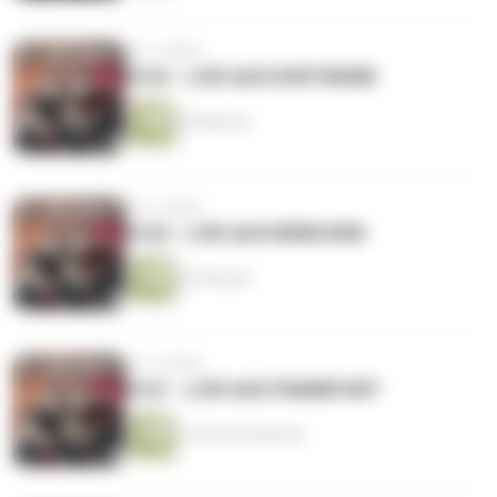
vor 2 Jahren
#163 - LIVE AUS DORTMUND
45 Minuten
vor 2 Jahren
#162 - LIVE AUS MÜNCHEN
52 Minuten
vor 2 Jahren
#161 - LIVE AUS FRANKFURT
1 Stunde 4 Minuten