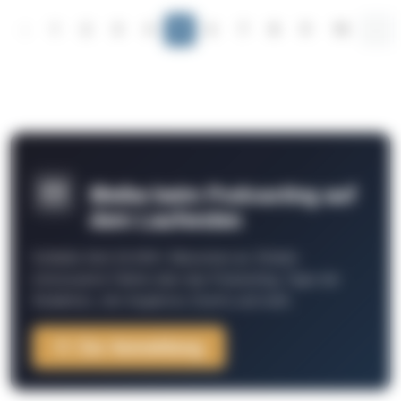
‹
1
2
3
4
5
6
7
8
9
10
...
Bleibe beim Podcasting auf
dem Laufenden
Schließe Dich 26.000+ Menschen an. Erhalte
interessante Fakten über das Podcasting, Tipps der
Redaktion, Job-Angebote, Events und mehr.
Zur Anmeldung