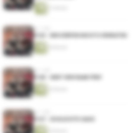
51 Minuten
vor 1 Jahr
#169 - WIR DÜRFEN NICHTS VERRATEN
49 Minuten
vor 1 Jahr
#168 - GEBT DEN RAAB FREI!
36 Minuten
vor 1 Jahr
#167 - SCHLECHTE GAGS
39 Minuten