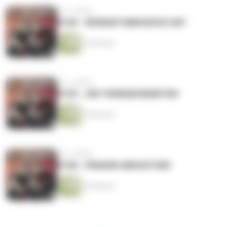
vor 2 Jahren
#160 - WORAUF MAN BOCK HAT
35 Minuten
vor 2 Jahren
#159 - ZDF FERNSEHWARTEN
45 Minuten
vor 2 Jahren
#158 - PRAGER AKKUSTURZ
42 Minuten