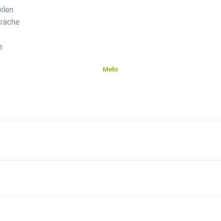
ilen
präche
e
Mehr