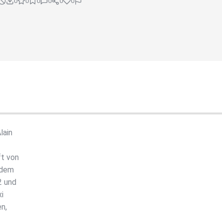
0
0
0
0
0
0
lain
ft von
erdem
2 und
i
n,