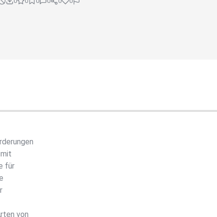
0
0
0
0
0
0
orderungen
 mit
e für
e
r
Arten von