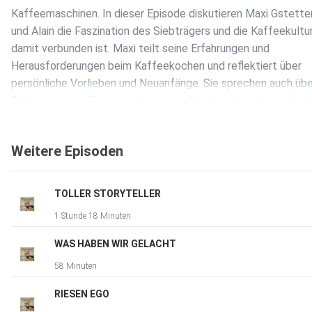
Kaffeemaschinen. In dieser Episode diskutieren Maxi Gstett
und Alain die Faszination des Siebträgers und die Kaffeekultur
damit verbunden ist. Maxi teilt seine Erfahrungen und
Herausforderungen beim Kaffeekochen und reflektiert über
persönliche Vorlieben und Neuanfänge. Sie sprechen auch übe
Bedeutung von Pausen im kreativen Beruf und die Herausford
die mit Auftritten während des Urlaubs verbunden sind. In die
Episode diskutieren Maxi Gstettenbauer und Alain über den
Weitere Episoden
tragischen Fall von Daniel Kübelböck und die Auswirkungen au
Gesellschaft. Sie reflektieren über persönliche Neuanfänge u
Ziele, insbesondere im Kontext von Gewichtsreduktion und
TOLLER STORYTELLER
Kampfsport. Zudem wird das Thema Gewichtsklassen im Ka
1 Stunde 18 Minuten
behandelt und die Herausforderungen, die damit verbunden si
Abschließend wird Elon Musk und seine Rolle in der Gaming-W
WAS HABEN WIR GELACHT
thematisiert, wobei die beiden über seine Unsicherheiten und
58 Minuten
Druck, der auf ihm lastet, sprechen. Du möchtest mehr über 
Werbepartner erfahren? Hier findest du alle Informationen &
RIESEN EGO
Rabatte Learn more about your ad choices. Visit