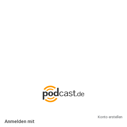
Anmeldung
Hallo Podcast-Hörer! Melde dich hier an. Dich erwarten 1 Million
abonnierbare Podcasts und alles, was Du rund um Podcasting
wissen musst.
Konto erstellen
Anmelden mit