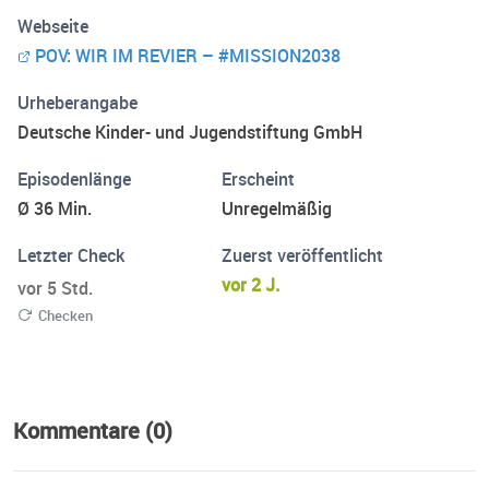
besonders macht. Weitere Informationen unter:
Webseite
www.mission2038.de Diese Maßnahme wird mitfinanziert
POV: WIR IM REVIER – #MISSION2038
mit Steuermitteln auf Grundlage des vom Sächsischen
Landtag beschlossenen Haushaltes.
Urheberangabe
Deutsche Kinder- und Jugendstiftung GmbH
Episodenlänge
Erscheint
Ø 36 Min.
Unregelmäßig
Letzter Check
Zuerst veröffentlicht
vor 2 J.
vor 5 Std.
Checken
Kommentare (0)