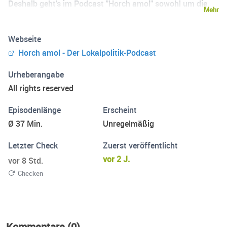
Deshalb geht's im Podcast "Horch amol" sowohl um die
Mehr
großen Fragen der Menschheit, als auch um das die
trivialen Dinge des Alltags - vor allem aber um lokale
Webseite
Politik und den Club. Horch amol ist ein Podcast des
Horch amol - Der Lokalpolitik-Podcast
Verlags Nürnberger Presse.
Urheberangabe
All rights reserved
Episodenlänge
Erscheint
Ø 37 Min.
Unregelmäßig
Letzter Check
Zuerst veröffentlicht
vor 2 J.
vor 8 Std.
Checken
Kommentare (0)