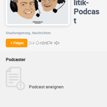
litik-
Podcas
t
Staatsregierung
,
Nachrichten
0
0
Folgen
0
0
0
Podcaster
Podcast aneignen