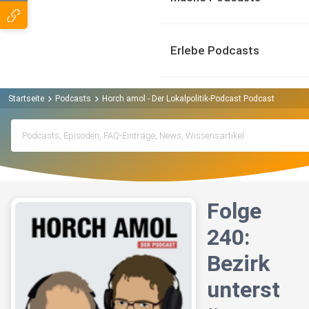
Erlebe Podcasts
Startseite
Podcasts
Horch amol - Der Lokalpolitik-Podcast Podcast
Folge 
Folge
240:
Bezirk
unterst