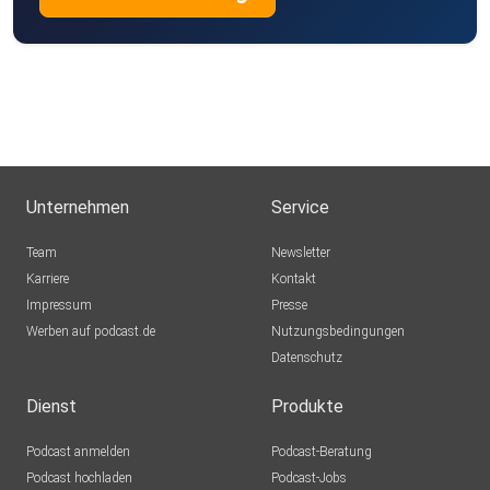
Unternehmen
Service
Team
Newsletter
Karriere
Kontakt
Impressum
Presse
Werben auf podcast.de
Nutzungsbedingungen
Datenschutz
Dienst
Produkte
Podcast anmelden
Podcast-Beratung
Podcast hochladen
Podcast-Jobs