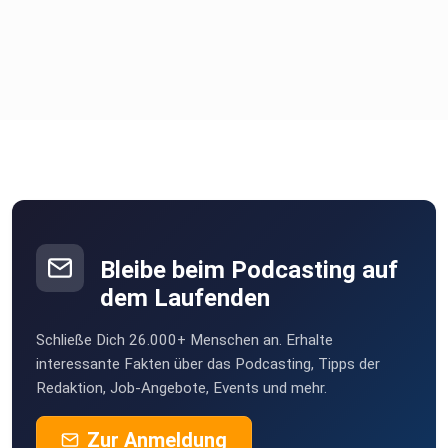
Bleibe beim Podcasting auf
dem Laufenden
Schließe Dich 26.000+ Menschen an. Erhalte
interessante Fakten über das Podcasting, Tipps der
Redaktion, Job-Angebote, Events und mehr.
Zur Anmeldung