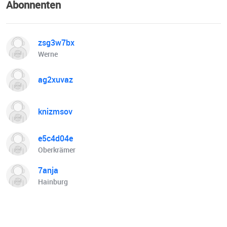
Abonnenten
zsg3w7bx
Werne
ag2xuvaz
knizmsov
e5c4d04e
Oberkrämer
7anja
Hainburg