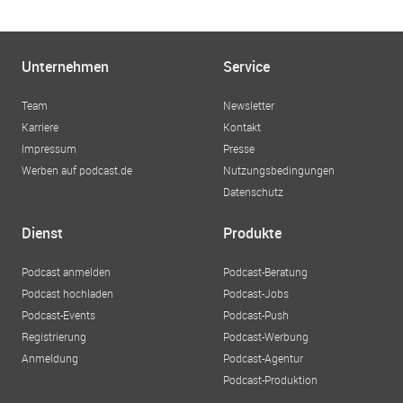
Unternehmen
Service
Team
Newsletter
Karriere
Kontakt
Impressum
Presse
Werben auf podcast.de
Nutzungsbedingungen
Datenschutz
Dienst
Produkte
Podcast anmelden
Podcast-Beratung
Podcast hochladen
Podcast-Jobs
Podcast-Events
Podcast-Push
Registrierung
Podcast-Werbung
Anmeldung
Podcast-Agentur
Podcast-Produktion