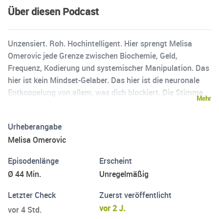
Über diesen Podcast
Unzensiert. Roh. Hochintelligent. Hier sprengt Melisa
Omerovic jede Grenze zwischen Biochemie, Geld,
Frequenz, Kodierung und systemischer Manipulation. Das
hier ist kein Mindset-Gelaber. Das hier ist die neuronale
Entkoppelung von allem, was dich blockiert. Die Stimme,
Mehr
die dein Nervensystem neu programmiert. Wissen, das du
so nirgends findest. Kein Skript. Kein Filter. Keine
Urheberangabe
Begrenzung. Wenn du bereit bist, dein gesamtes Spielfeld
Melisa Omerovic
zu sprengen fängt es hier an. PODCAST Top 3% weltweit.
Bald: Top 1%. MO
Episodenlänge
Erscheint
Ø 44 Min.
Unregelmäßig
Letzter Check
Zuerst veröffentlicht
vor 2 J.
vor 4 Std.