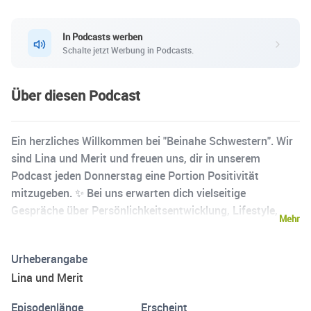
In Podcasts werben
Schalte jetzt Werbung in Podcasts.
Über diesen Podcast
Ein herzliches Willkommen bei "Beinahe Schwestern". Wir
sind Lina und Merit und freuen uns, dir in unserem
Podcast jeden Donnerstag eine Portion Positivität
mitzugeben. ✨ Bei uns erwarten dich vielseitige
Gespräche über Persönlichkeitsentwicklung, Lifestyle,
Mehr
Sport, Bücher, Spiritualität und viele weitere Themen. Wir
teilen Erlebnisse, persönliche Erfahrungen & Tipps und
Urheberangabe
reden über die Dinge, die dieses Leben so aufregend
Lina und Merit
machen. Gemeinsam mit euch wollen wir jeden Tag ein
kleines Stückchen besser werden. Folge uns jetzt auf
Episodenlänge
Erscheint