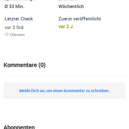
Instagram und TikTok um nichts mehr zu verpassen und
Ø 33 Min.
Wöchentlich
teile gerne Anregungen und Feedback mit uns. 💌 Wir
freuen uns, wenn du reinhörst! :)
Letzter Check
Zuerst veröffentlicht
https://www.instagram.com/beinaheschwestern
vor 2 J.
vor 3 Std.
https://www.tiktok.com/@beinaheschwestern
Checken
Kommentare (0)
Melde Dich an, um einen Kommentar zu schreiben.
Abonnenten