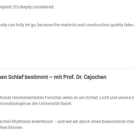
signed, it’s deeply considered.
 body can fully let go, because the material and construction quietly take
en Schlaf bestimmt – mit Prof. Dr. Cajochen
national renommiertesten Forscher, wenn es um Schlaf, Licht und unsere i
hronobiologie an der Universität Basel.
ogischen Rhythmen beeinflusst – und wie wir durch einen bewussteren Um
gehen können.