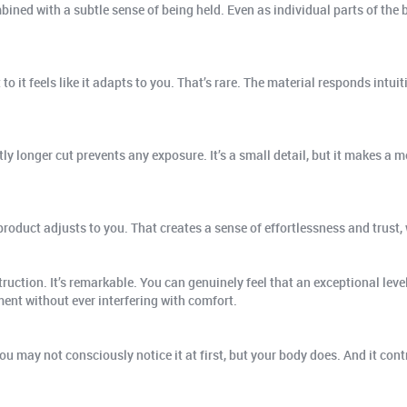
ined with a subtle sense of being held. Even as individual parts of the b
t to it feels like it adapts to you. That’s rare. The material responds int
htly longer cut prevents any exposure. It’s a small detail, but it makes a
product adjusts to you. That creates a sense of effortlessness and trust
ruction. It’s remarkable. You can genuinely feel that an exceptional leve
ent without ever interfering with comfort.
you may not consciously notice it at first, but your body does. And it cont