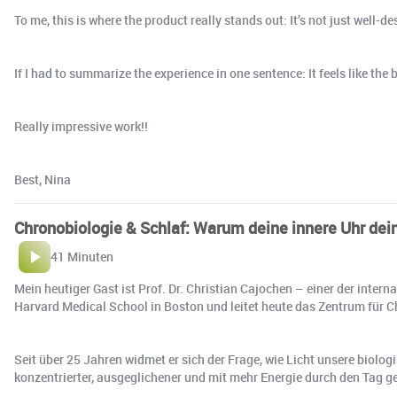
To me, this is where the product really stands out: It’s not just well-de
If I had to summarize the experience in one sentence: It feels like the
Really impressive work!!
Best, Nina
Chronobiologie & Schlaf: Warum deine innere Uhr dein
41 Minuten
Mein heutiger Gast ist Prof. Dr. Christian Cajochen – einer der inter
Harvard Medical School in Boston und leitet heute das Zentrum für C
Seit über 25 Jahren widmet er sich der Frage, wie Licht unsere biol
konzentrierter, ausgeglichener und mit mehr Energie durch den Tag 