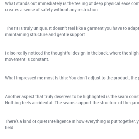
What stands out immediately is the feeling of deep physical ease comb
creates a sense of safety without any restriction.
The fit is truly unique. It doesn’t feel like a garment you have to adap
maintaining structure and gentle support.
I also really noticed the thoughtful design in the back, where the slig
movement is constant.
What impressed me most is this: You don’t adjust to the product, the 
Another aspect that truly deserves to be highlighted is the seam const
Nothing feels accidental. The seams support the structure of the garm
There’s a kind of quiet intelligence in how everything is put together, 
held.