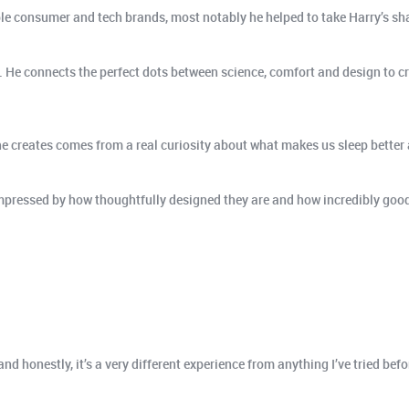
ple consumer and tech brands, most notably he helped to take Harry’s s
t. He connects the perfect dots between science, comfort and design to c
 he creates comes from a real curiosity about what makes us sleep bette
 impressed by how thoughtfully designed they are and how incredibly good t
 honestly, it’s a very different experience from anything I’ve tried befo