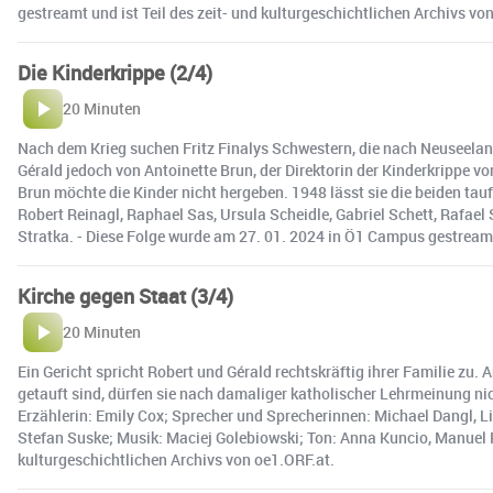
gestreamt und ist Teil des zeit- und kulturgeschichtlichen Archivs vo
Die Kinderkrippe (2/4)
20 Minuten
Nach dem Krieg suchen Fritz Finalys Schwestern, die nach Neuseeland 
Gérald jedoch von Antoinette Brun, der Direktorin der Kinderkrippe v
Brun möchte die Kinder nicht hergeben. 1948 lässt sie die beiden tauf
Robert Reinagl, Raphael Sas, Ursula Scheidle, Gabriel Schett, Rafael
Stratka. - Diese Folge wurde am 27. 01. 2024 in Ö1 Campus gestreamt 
Kirche gegen Staat (3/4)
20 Minuten
Ein Gericht spricht Robert und Gérald rechtskräftig ihrer Familie zu. 
getauft sind, dürfen sie nach damaliger katholischer Lehrmeinung nic
Erzählerin: Emily Cox; Sprecher und Sprecherinnen: Michael Dangl, Lil
Stefan Suske; Musik: Maciej Golebiowski; Ton: Anna Kuncio, Manuel Ra
kulturgeschichtlichen Archivs von oe1.ORF.at.