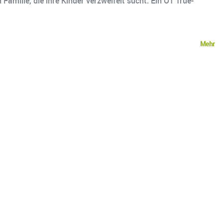
Familie, die ihre Kinder verzweifelt sucht. Ein Ö1 True-
Mehr