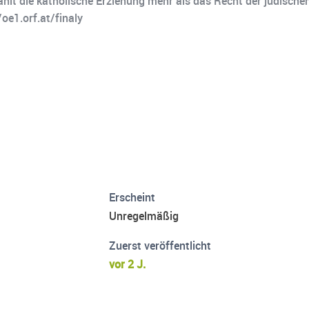
hlt die katholische Erziehung mehr als das Recht der jüdischen 
oe1.orf.at/finaly
Erscheint
Unregelmäßig
Zuerst veröffentlicht
vor 2 J.