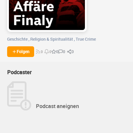
Geschichte
,
Religion & Spiritualität
,
True Crime
0
0
Folgen
0
0
0
Podcaster
Podcast aneignen