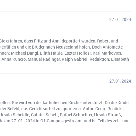
27.01.2024
ie erfahren, dass Fritz und Anni deportiert wurden, Robert und
rs erfüllen und die Brüder nach Neuseeland holen. Doch Antoinette
nen: Michael Dangl, Lilith Häßle, Eszter Hollosi, Karl Markovics,
n: Anna Kuncio, Manuel Radinger, Ralph Gabriel; Redaktion: Elisabeth
.
27.01.2024
wollen. Sie wird von der katholischen Kirche unterstützt: Da die Kinder
r Befehl, das Gerichtsurteil zu ignorieren. Autor: Georg Renöckl;
Ursula Scheidle, Gabriel Schett, Rafael Schuchter, Ursula Strauß,
de am 27. 01. 2024 in Ö1 Campus gestreamt und ist Teil des zeit- und