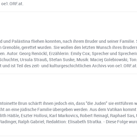
n oe1.ORF.at.
und Palästina fliehen konnten, nach ihrem Bruder und seiner Familie. S
on Grenoble, gerettet wurden. Sie wollen den letzten Wunsch ihres Brude
en. Autor: Georg Renöckl; Erzählerin: Emily Cox; Sprecher und Sprecherin
 Schuchter, Ursula Strauß, Stefan Suske; Musik: Maciej Golebiowski; To
und ist Teil des zeit- und kulturgeschichtlichen Archivs von oe1.ORF.at
Antoinette Brun schärft ihnen jedoch ein, dass "die Juden" sie entführen 
ht an eine jüdische Familie übergeben werden. Aus dem Vatikan kommt de
ith Häßle, Eszter Hollosi, Karl Markovics, Robert Reinagl, Raphael Sas, 
dinger, Ralph Gabriel; Redaktion: Elisabeth Stratka. - Diese Folge wur