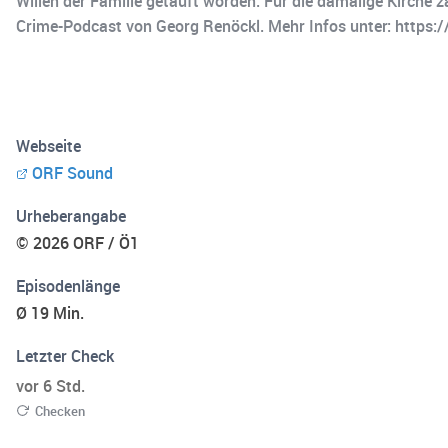
Willen der Familie getauft worden. Für die damalige Kirche zä
Crime-Podcast von Georg Renöckl. Mehr Infos unter: https://
Webseite
ORF Sound
Urheberangabe
© 2026 ORF / Ö1
Episodenlänge
Ø 19 Min.
Letzter Check
vor 6 Std.
Checken