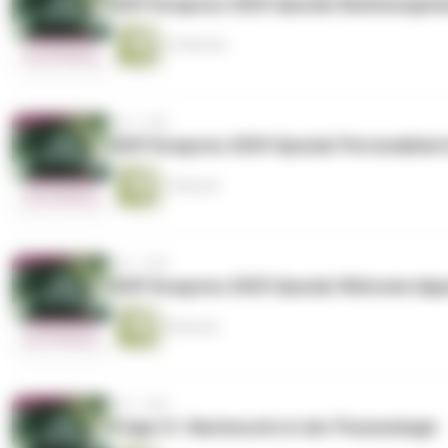
DGP Kongress 2025 Spezial: Beatmungsmed
14 Minuten
vor 1 Jahr
DGP Kongress 2025 Spezial: Personalisiert
7 Minuten
vor 1 Jahr
DGP Kongress 2025 Spezial: Welcome Appe
9 Minuten
vor 1 Jahr
Folge 21: Nachwuchs in der Pneumologie