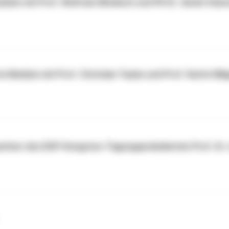
izin mit Prof. Wolfram Windisch und PD Dr. Sarah Stanz
e Medizin mit Prof. Christian Taube und Prof. Katrin Mil
tizer des DGP-Kongress-Tagungspräsidenten Prof. Dr. 