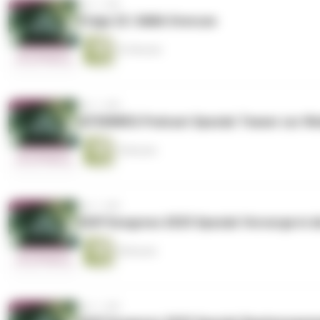
vor 1 Jahr
Folge 22: SABA Overuse
33 Minuten
vor 1 Jahr
ATEMWEG Podcast Spezial: Teaser zur WeA
5 Minuten
vor 1 Jahr
DGP Kongress 2025 Spezial: Vorsorge in d
8 Minuten
vor 1 Jahr