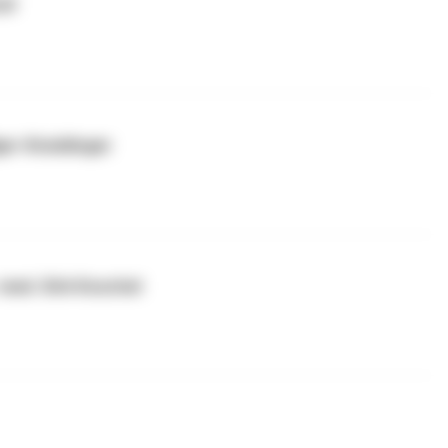
el
ger-Kneidinger
med. Dirk Koschel