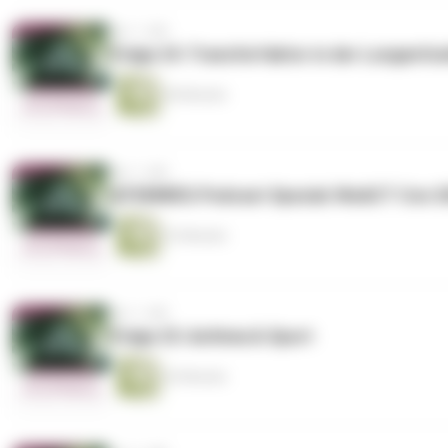
vor 1 Jahr
Folge 24: Transferfaktor in der Lungenfu
40 Minuten
vor 1 Jahr
ATEMWEG Podcast Spezial: WeACT Con 2
33 Minuten
vor 1 Jahr
Folge 23: Asthma & Sport
43 Minuten