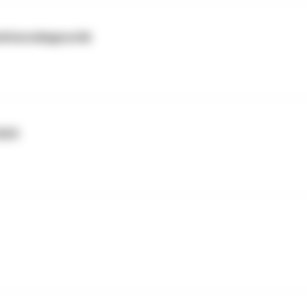
nktionsdiagnostik
025