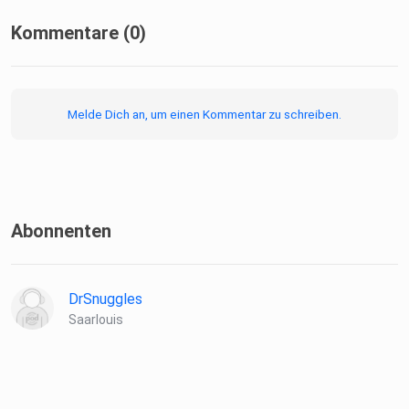
von Ihnen.
Schicken Sie Ihre Themenvorschläge für zukünftige Folgen
Kommentare (0)
einfach
an: podcast.de@chiesi.com. und dann freuen wir uns Ihre
Ideen hier
Melde Dich an, um einen Kommentar zu schreiben.
zu neuen Podcast Folgen verarbeiten zu können.
Abonnenten
DrSnuggles
Saarlouis