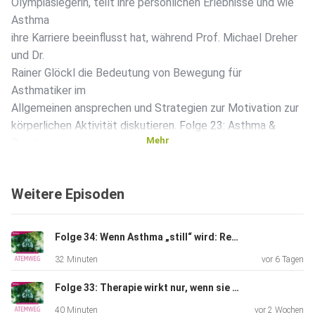
Olympiasiegerin, teilt ihre persönlichen Erlebnisse und wie
Asthma
ihre Karriere beeinflusst hat, während Prof. Michael Dreher
und Dr.
Rainer Glöckl die Bedeutung von Bewegung für
Asthmatiker im
Allgemeinen ansprechen und Strategien zur Motivation zur
körperlichen Aktivität diskutieren. Folge 23: Asthma &
Mehr
Sport
Themenschwerpunkte: • Einfluss von Asthma auf den Sport
• Rolle der
Weitere Episoden
Bewegung bei Asthma • Sportmedizinische Begleitung •
Rehabilitationsmöglichkeiten • Asthma im Schulsport
Unsere
Folge 34: Wenn Asthma „still“ wird: Remission als Therapieziel
Expert*innen: • Anni Friesinger, Eine der erfolgreichsten
32 Minuten
vor 6 Tagen
deutschen
Eisschnellläuferinnen bei Europa- / Weltmeisterschaften
Folge 33: Therapie wirkt nur, wenn sie ankommt – Asthma‑Adhärenz im Praxisalltag
und
40 Minuten
vor 2 Wochen