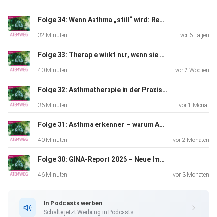
Gesundheit • Dr. phil. Ivonne Panchyrz – Deutsches
Netzwerk
Folge 34: Wenn Asthma „still“ wird: Remission als Therapieziel
Versorgungsforschung e.V. AG Klimawandel und Gesundheit
32 Minuten
vor 6 Tagen
• Dr.
Fabian Baum – Deutsches Netzwerk
Folge 33: Therapie wirkt nur, wenn sie ankommt – Asthma‑Adhärenz im Praxisalltag
Versorgungsforschung e.V. AG
40 Minuten
vor 2 Wochen
Klimawandel und Gesundheit • Anne-Kathrin Klemm –
Vorständin, BKK
Folge 32: Asthmatherapie in der Praxis: wenn Stufenschema auf Realität trifft
Dachverband e.V. • Aaron Growson – Public Affairs, Chiesi
36 Minuten
vor 1 Monat
UK •
Paolo Sacco – Global Public Affairs, Chiesi • Dr. Thomas
Folge 31: Asthma erkennen – warum Awareness der erste Therapieschritt ist
Lob-Corzilius – Kinder- und Jugendarzt, Umweltmediziner
40 Minuten
vor 2 Monaten
und
Folge 30: GINA-Report 2026 – Neue Impulse für die Asthmatherapie
Mitarbeiter der Kinderumwelt gGmbH • Dr. Lukas Hermann
– Zentrum
46 Minuten
vor 3 Monaten
für tuberkulosekranke und –gefährdete Menschen, Berlin •
Martin
In Podcasts werben
König – Leiter Stabstelle Nachhaltigkeit, BKK
Schalte jetzt Werbung in Podcasts.