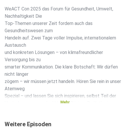
WeACT Con 2025 das Forum für Gesundheit, Umwelt,
Nachhaltigkeit Die
Top-Themen unserer Zeit fordern auch das
Gesundheitswesen zum
Handeln auf. Zwei Tage voller Impulse, internationalem
Austausch
und konkreten Lösungen – von klimafreundlicher
Versorgung bis zu
smarter Kommunikation. Die klare Botschaft: Wir dürfen
nicht länger
zögern – wir müssen jetzt handeln. Hören Sie rein in unser
Atemweg
Spezial – und lassen Sie sich inspirieren, selbst Teil der
Mehr
Veränderung zu werden! Unsere Gäste: • Dr. Katharina van
Baal –
Deutsches Netzwerk Versorgungsforschung e.V. AG
Weitere Episoden
Klimawandel und