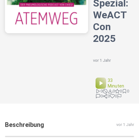
Spezial:
WeACT
Con
2025
vor 1 Jahr
33
Minuten
0
0
0
0
0
0
0
Beschreibung
vor 1 Jahr