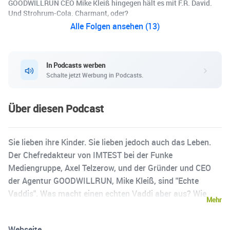
GOODWILLRUN CEO Mike Kleiß hingegen hält es mit F.R. David.
Und Strohrum-Cola. Charmant, oder?
Alle Folgen ansehen (13)
In Podcasts werben
Schalte jetzt Werbung in Podcasts.
Über diesen Podcast
Sie lieben ihre Kinder. Sie lieben jedoch auch das Leben.
Der Chefredakteur von IMTEST bei der Funke
Mediengruppe, Axel Telzerow, und der Gründer und CEO
der Agentur GOODWILLRUN, Mike Kleiß, sind "Echte
Vaddis". Was macht einen echten Vaddi aber aus? Wie
Mehr
wird man ein echter Vaddi? Ab 3. August 2023 werden die
beiden Hosts diese und wesentlich wichtigere Fragen
Webseite