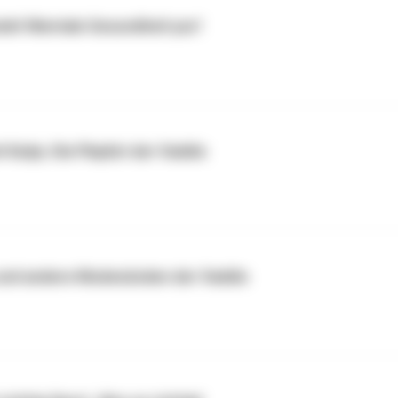
ele! Mentale Gesundheit pur!
atja. Die Playlist der Vaddis
 und andere Modesünden der Vaddis