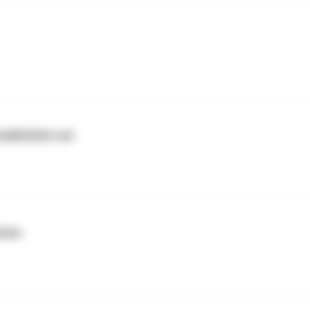
rankheiten um
hten