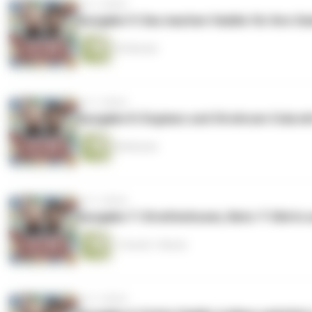
vor 2 Jahren
Ausgabe 9: Das machen Vaddis für ihre Se
55 Minuten
vor 2 Jahren
Ausgabe 8: Engtanz und Strohrum-Cola mit K
58 Minuten
vor 2 Jahren
Ausgabe 7: Streifenhosen, Netz-T-Shirts
1 Stunde 1 Minute
vor 2 Jahren