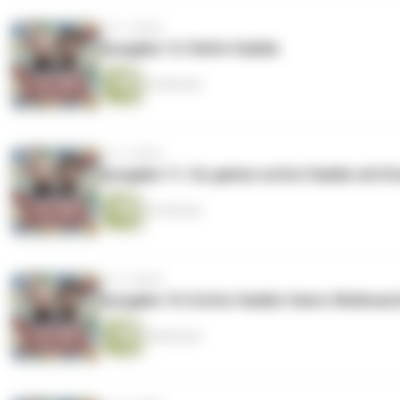
vor 2 Jahren
Ausgabe 12: Reife Vaddis
44 Minuten
vor 2 Jahren
Ausgabe 11: So gehen echte Vaddis mit K
52 Minuten
vor 2 Jahren
Ausgabe 10: Echte Vaddis feiern Weihnac
48 Minuten