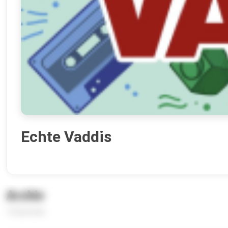
Echte Vaddis
Archiv
13 Episoden