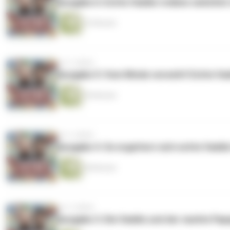
Ausgabe 6: Echte Vaddis treiben natürlich r
53 Minuten
vor 2 Jahren
Ausgabe 5: Vom Winde verweht! Echte Vad
50 Minuten
vor 2 Jahren
Ausgabe 4: So ergattern sich echte Vaddis
48 Minuten
vor 2 Jahren
Ausgabe 3: Die Vaddis und der nackte Pap