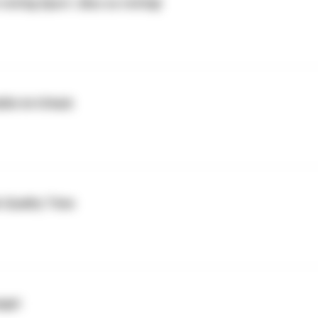
ichtig Sport. Also so richtig!
dis im Urlaub
 Quality Time
agei