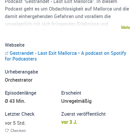
Podcast "Gestrandet - Last Exit Mallorca". In diesem
Podcast geht es um Obdachlosigkeit auf Mallorca und die
damit einhergehenden Gefahren und vorallem die
unweigerlich mit sich bringenden Erlebnisse und
Mehr
Geschichten! Manche unserer Gesprächspartner und
Protagonisten sind einigen von euch vielleicht schon aus
Webseite
Reportagen bekannt. Wie wahrscheinlich dann auch Jens
Gestrandet - Last Exit Mallorca • A podcast on Spotify
& Andy - Joey Kelly hat zb. auch Jens, zusammen mit
for Podcasters
"SternTV", Ende letzten Jahres besucht und sogar eine
Nacht im "Gästehaus" übernachtet. Den Link findet ihr auf
Urheberangabe
unserem Instagram!
Orchestrator
Episodenlänge
Erscheint
Ø 43 Min.
Unregelmäßig
Letzter Check
Zuerst veröffentlicht
vor 3 J.
vor 5 Std.
Checken