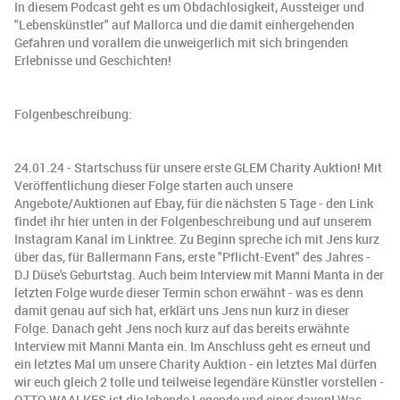
In diesem Podcast geht es um Obdachlosigkeit, Aussteiger und
"Lebenskünstler" auf Mallorca und die damit einhergehenden
Gefahren und vorallem die unweigerlich mit sich bringenden
Erlebnisse und Geschichten!
Folgenbeschreibung:
24.01.24 - Startschuss für unsere erste GLEM Charity Auktion! Mit
Veröffentlichung dieser Folge starten auch unsere
Angebote/Auktionen auf Ebay, für die nächsten 5 Tage - den Link
findet ihr hier unten in der Folgenbeschreibung und auf unserem
Instagram Kanal im Linktree. Zu Beginn spreche ich mit Jens kurz
über das, für Ballermann Fans, erste "Pflicht-Event" des Jahres -
DJ Düse's Geburtstag. Auch beim Interview mit Manni Manta in der
letzten Folge wurde dieser Termin schon erwähnt - was es denn
damit genau auf sich hat, erklärt uns Jens nun kurz in dieser
Folge. Danach geht Jens noch kurz auf das bereits erwähnte
Interview mit Manni Manta ein. Im Anschluss geht es erneut und
ein letztes Mal um unsere Charity Auktion - ein letztes Mal dürfen
wir euch gleich 2 tolle und teilweise legendäre Künstler vorstellen -
OTTO WAALKES ist die lebende Legende und einer davon! Was