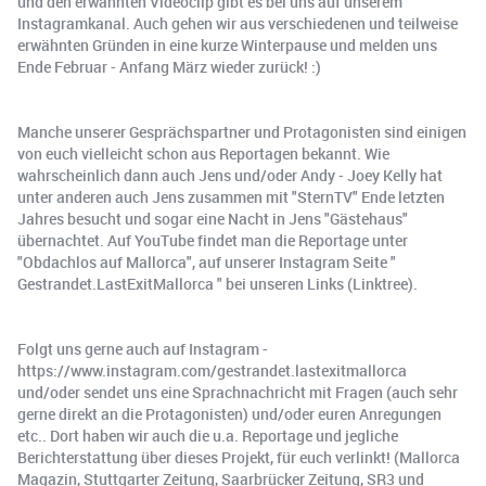
und den erwähnten Videoclip gibt es bei uns auf unserem
Instagramkanal. Auch gehen wir aus verschiedenen und teilweise
erwähnten Gründen in eine kurze Winterpause und melden uns
Ende Februar - Anfang März wieder zurück! :)
Manche unserer Gesprächspartner und Protagonisten sind einigen
von euch vielleicht schon aus Reportagen bekannt. Wie
wahrscheinlich dann auch Jens und/oder Andy - Joey Kelly hat
unter anderen auch Jens zusammen mit "SternTV" Ende letzten
Jahres besucht und sogar eine Nacht in Jens "Gästehaus"
übernachtet. Auf YouTube findet man die Reportage unter
"Obdachlos auf Mallorca", auf unserer Instagram Seite "
Gestrandet.LastExitMallorca " bei unseren Links (Linktree).
Folgt uns gerne auch auf Instagram -
https://www.instagram.com/gestrandet.lastexitmallorca
und/oder sendet uns eine Sprachnachricht mit Fragen (auch sehr
gerne direkt an die Protagonisten) und/oder euren Anregungen
etc.. Dort haben wir auch die u.a. Reportage und jegliche
Berichterstattung über dieses Projekt, für euch verlinkt! (Mallorca
Magazin, Stuttgarter Zeitung, Saarbrücker Zeitung, SR3 und