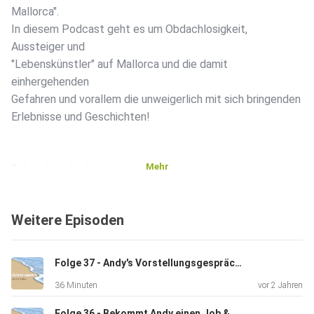
Mallorca".
In diesem Podcast geht es um Obdachlosigkeit,
Aussteiger und
"Lebenskünstler" auf Mallorca und die damit
einhergehenden
Gefahren und vorallem die unweigerlich mit sich bringenden
Erlebnisse und Geschichten!
Mehr
Folgenbeschreibung:
Weitere Episoden
29.01.24 - Ende unserer ersten GLEM Charity Auktion!
Danke an
ALLE die teilgenommen und mitgeboten, aber natürlich
Folge 37 - Andy's Vorstellungsgespräch & Fortschritte
auch alle
36 Minuten
vor 2 Jahren
die uns mit Spenden unterstützt und das Ganze überhaupt
erst
Folge 36 - Bekommt Andy einen Job & Spende von Carlos Lucio/Et Dömsche