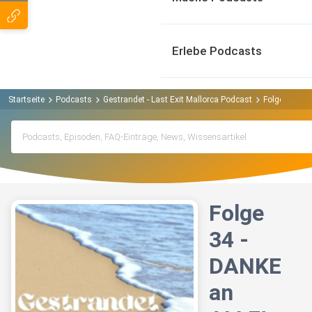
Erlebe Podcasts
Startseite
Podcasts
Gestrandet - Last Exit Mallorca Podcast
Folge 34 - D
Folge
34 -
DANKE
an