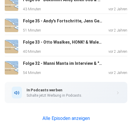
möglich gemacht haben! Diese Folge ist tatsächlich
43 Minuten
vor 2 Jahren
unsere
kürzeste Folge bisher - zu Beginn lasse ich die Charity
Folge 35 - Andy's Fortschritte, Jens Gesundheit macht Probleme & kurze Winterpause
Auktion
51 Minuten
vor 2 Jahren
kurz Revue passieren, bedanke mich bei ALLEN und gebe
euch noch
Folge 33 - Otto Waalkes, HONK! & Walentowski Galerien
ein paar Infos dazu. Danach geht es weiter mit einem zuvor
40 Minuten
vor 2 Jahren
aufgezeichneten Rückblick von Jens. Dann möchten die
Folge 32 - Manni Manta im Interview & "Uwe Update"
Jungs sich
auch noch kurz bedanken und wir sind auch schon am Ende
54 Minuten
vor 2 Jahren
dieser
kurzen Folge.
In Podcasts werben
Schalte jetzt Werbung in Podcasts.
*** GLEM Charity Auktion am 29.01.24 beendet!
***
Alle Episoden anzeigen