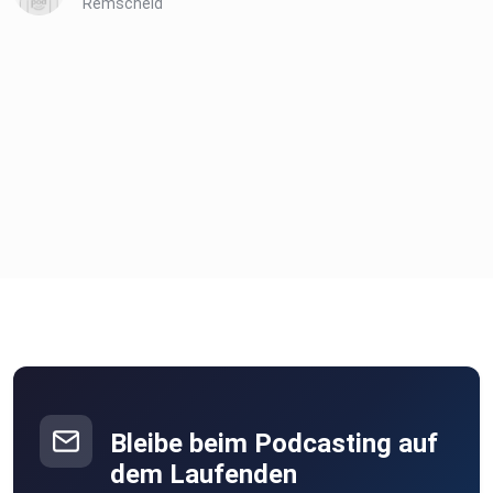
Remscheid
direkt an die Protagonisten) und/oder euren Anregungen
etc.. Dort
haben wir auch die u.a. Reportage und jegliche
Berichterstattung
über dieses Projekt, für euch verlinkt! (Mallorca Magazin,
Stuttgarter Zeitung, Saarbrücker Zeitung, SR3 und
weitere)
Wir freuen uns immer über euer Feedback! Sonnige Grüße
aus
Mallorca, danke fürs Reinhören und bis ganz bald!
Email: kontakt@gestrandet-lastexitmallorca.de
Bleibe beim Podcasting auf
dem Laufenden
Presseartikel & SternTV Beitrag: