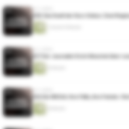
vor 2 Jahren
#28: Das Duell der Kurz-Dokus: Zwei Regis
1 Stunde 35 Minuten
vor 3 Jahren
#27 Der Journalist Erich Moechel über ru
43 Minuten
vor 3 Jahren
#26 Die WKStA: Ihre Fälle, ihre Feinde / D
44 Minuten