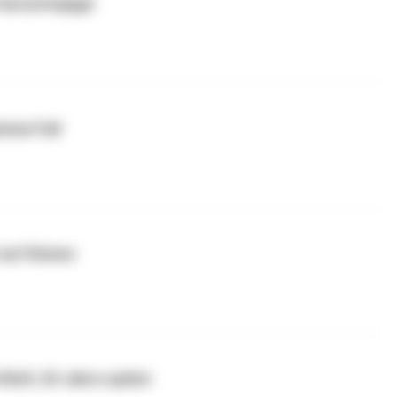
 Gerüchtejagd
inem Fall
 auf Reisen
 Wolf, 20 Jahre später