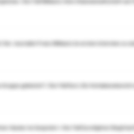
isistan / Der Fall Miklautz: Eine Staatsanwaltschaft auf
 Der Journalist Franz Miklautz im ersten Interview zu se
a-Gruppe geleistet? / Der Fall Kurz: Ein Vorhabensbericht
eter Hacker im Gespräch + Der Fall Eurofighter/Siegfried