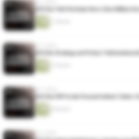
vor 3 Jahren
#25 Der Fall Christian Kern: Eine Million Eu
11 Minuten
vor 3 Jahren
#24 Die Strabag und Putins Teilchenbeschl
17 Minuten
vor 3 Jahren
#23 Die ÖVP & die Pressefreiheit: Falter-
50 Minuten
vor 3 Jahren