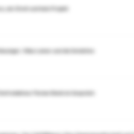
ro, ein Streit und kein Projekt
euniger / Kika-Leiner und die Detektive
Chefredakteur Florian Klenk im Gespräch