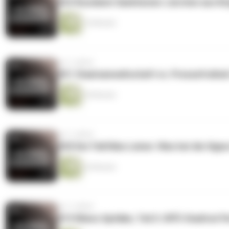
#22 Russland-Sanktionen: Lärchen aus Kirg
16 Minuten
vor 3 Jahren
#21 Staatsanwaltschaft vs. Pressefreiheit:
45 Minuten
vor 3 Jahren
#20 Der Fall Kika-Leiner: Was hat die Sign
26 Minuten
vor 3 Jahren
#19 Wiens Spitäler, Teil 3: SPÖ-Stadtrat P