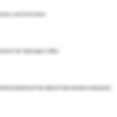
seure, zwei Interviews
ssische Sat-Spionage in Wien
ie Behördenleiterin Ilse-Maria Vrabl-Sanda im Gespräch