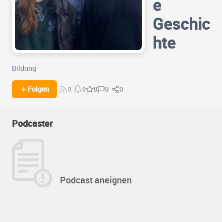
e
Geschic
hte
Bildung
0
0
Folgen
0
0
0
Podcaster
Podcast aneignen