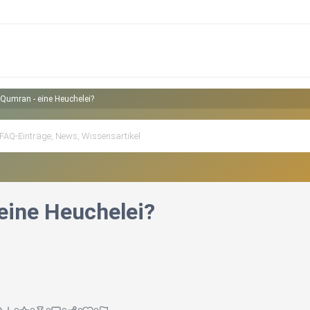
Qumran - eine Heuchelei?
eine Heuchelei?