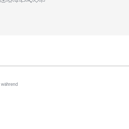
0
0
0
0
0
0
d während