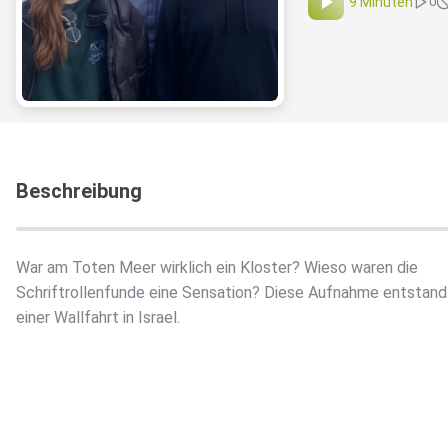
9 Minuten
0
Beschreibung
War am Toten Meer wirklich ein Kloster? Wieso waren die
Schriftrollenfunde eine Sensation? Diese Aufnahme entstan
einer Wallfahrt in Israel.