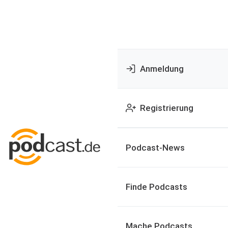
Anmeldung
Registrierung
Podcast-News
Finde Podcasts
Mache Podcasts