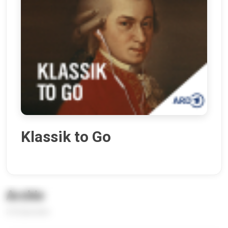
Klassik to Go
Archiv
216 Episoden