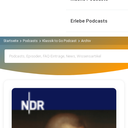
Erlebe Podcasts
Startseite
Podcasts
Klassik to Go Podcast
Archiv