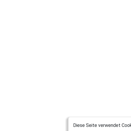
Diese Seite verwendet Cooki