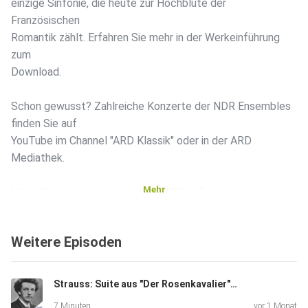
einzige Sinfonie, die heute zur Hochblüte der
Französischen
Romantik zählt. Erfahren Sie mehr in der Werkeinführung
zum
Download.
Schon gewusst? Zahlreiche Konzerte der NDR Ensembles
finden Sie auf
YouTube im Channel "ARD Klassik" oder in der ARD
Mediathek.
Mehr
https://www.youtube.com/@ARDKlassik
https://www.ardmediathek.de/kultur_klassik
Weitere Episoden
Abonnieren Sie "Klassik to Go" und finden Sie weitere
spannende
Angebote des NDR in der ARD Audiothek!
Strauss: Suite aus "Der Rosenkavalier" op. 59 | Klassik to Go
https://www.ardaudiothek.de/sendung/klassik-to-
7 Minuten
vor 1 Monat