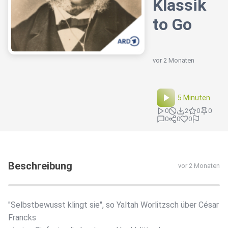
Klassik
to Go
vor 2 Monaten
5 Minuten
0
2
0
0
0
0
0
Beschreibung
vor 2 Monaten
"Selbstbewusst klingt sie", so Yaltah Worlitzsch über César
Francks