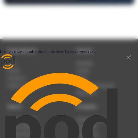
Unternehmen
Service
Team
Newsletter
Karriere
Kontakt
Impressum
Presse
Werben auf podcast.de
Nutzungsbedingungen
Datenschutz
Dienst
Produkte
Podcast anmelden
Podcast-Beratung
Podcast hochladen
Podcast-Jobs
Podcast-Events
Podcast-Push