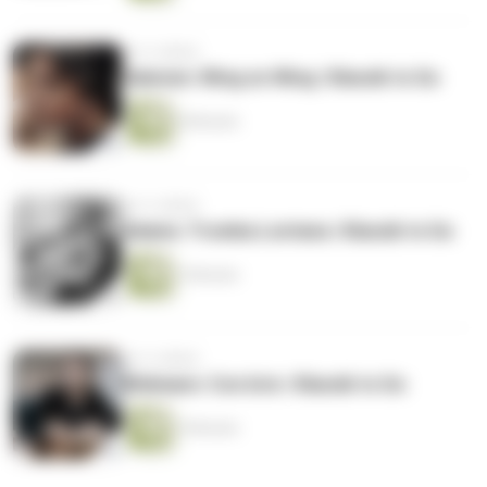
vor 4 Jahren
Salonen: Wing on Wing | Klassik to Go
8 Minuten
vor 4 Jahren
Adams: Tromba Lontana | Klassik to Go
3 Minuten
vor 4 Jahren
Widmann: Con brio | Klassik to Go
4 Minuten