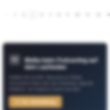
‹
1
2
...
6
7
8
9
10
11
12
1
Bleibe beim Podcasting auf
dem Laufenden
Schließe Dich 26.000+ Menschen an. Erhalte
interessante Fakten über das Podcasting, Tipps der
Redaktion, Job-Angebote, Events und mehr.
Zur Anmeldung