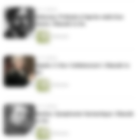
vor 4 Jahren
Debussy: Prélude à l'après-midi d'un
faune | Klassik to Go
4 Minuten
vor 4 Jahren
Haydn: C-Dur-Cellokonzert | Klassik to
Go
4 Minuten
vor 4 Jahren
Berlioz: Symphonie fantastique | Klassik
to Go
8 Minuten