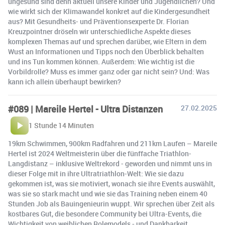
ungesund sind denn aktuell unsere Kinder und Jugendlichen? Und
wie wirkt sich der Klimawandel konkret auf die Kindergesundheit
aus? Mit Gesundheits- und Präventionsexperte Dr. Florian
Kreuzpointner dröseln wir unterschiedliche Aspekte dieses
komplexen Themas auf und sprechen darüber, wie Eltern in dem
Wust an Informationen und Tipps noch den Überblick behalten
und ins Tun kommen können. Außerdem: Wie wichtig ist die
Vorbildrolle? Muss es immer ganz oder gar nicht sein? Und: Was
kann ich allein überhaupt bewirken?
#089 | Mareile Hertel - Ultra Distanzen
27.02.2025
1 Stunde 14 Minuten
19km Schwimmen, 900km Radfahren und 211km Laufen – Mareile
Hertel ist 2024 Weltmeisterin über die fünffache Triathlon-
Langdistanz – inklusive Weltrekord - geworden und nimmt uns in
dieser Folge mit in ihre Ultratriathlon-Welt: Wie sie dazu
gekommen ist, was sie motiviert, wonach sie ihre Events auswählt,
was sie so stark macht und wie sie das Training neben einem 40
Stunden Job als Bauingenieurin wuppt. Wir sprechen über Zeit als
kostbares Gut, die besondere Community bei Ultra-Events, die
Wichtigkeit von weiblichen Rolemodels - und Dankbarkeit.