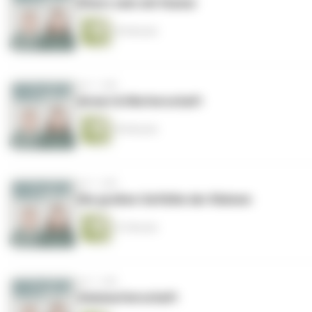
Eltern sein mit Humor
45 Minuten
vor 1 Jahr
Armut & Mutterschaft
49 Minuten
vor 1 Jahr
Die großen Gefühle der Kleinen
41 Minuten
vor 1 Jahr
Solomutterschaft