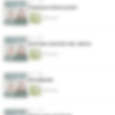
vor 1 Jahr
Polyamore Elternschaft
48 Minuten
vor 1 Jahr
Achtsam zwischen den Jahren
30 Minuten
vor 1 Jahr
Einzelkinder
38 Minuten
vor 1 Jahr