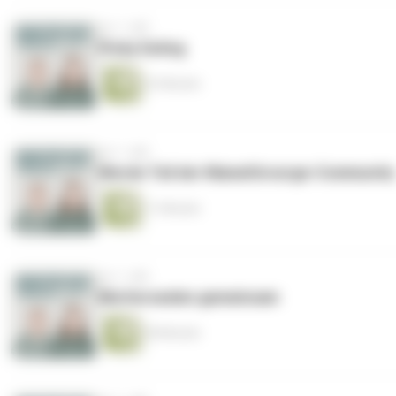
vor 1 Jahr
Picky Eating
33 Minuten
vor 1 Jahr
Werde Teil der Mamafürsorge-Community
11 Minuten
vor 1 Jahr
Mutterseelen gemeinsam
38 Minuten