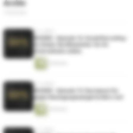
Archiv
16 Episoden
vor 4 Jahren
WISSEN - Episode 16: Social Recruiting -
So finden Sie Mitarbeiter für Ihr
Unternehmen online.
35 Minuten
vor 4 Jahren
WISSEN - Episode 15: Das kannst Du
gegen Bewegungsmangel im Büro tun!
18 Minuten
vor 4 Jahren