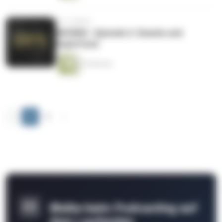
vor 4 Jahren
WISSEN - Episode 2: Snacks und
Superfood
25 Minuten
‹
1
2
›
Bleibe beim Podcasting auf