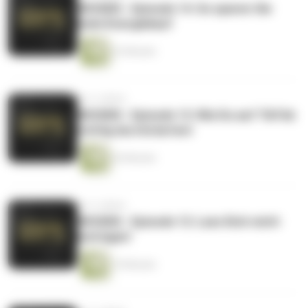
WISSEN - Episode 14: So sparen Sie
beim Energiekauf
22 Minuten
vor 4 Jahren
WISSEN - Episode 13: Wie Du auf TikTok
richtig durchstartest
26 Minuten
vor 4 Jahren
WISSEN - Episode 12: Lass Dich nicht
betrügen!
19 Minuten