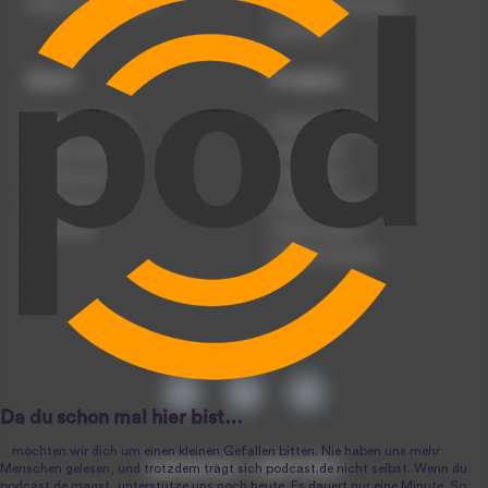
Werben auf podcast.de
Nutzungsbedingungen
Datenschutz
Dienst
Produkte
Podcast anmelden
Podcast-Beratung
Podcast hochladen
Podcast-Jobs
Podcast-Events
Podcast-Push
Registrierung
Podcast-Werbung
Anmeldung
Podcast-Agentur
Podcast-Produktion
podcast.de ~ 2004-2026