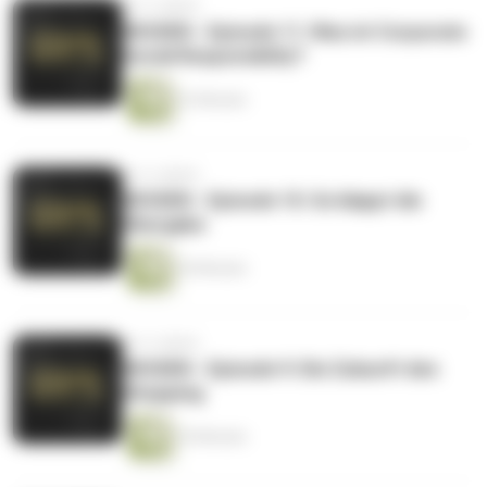
vor 4 Jahren
WISSEN - Episode 11: Was ist Corporate
Social Responsibilty?
22 Minuten
vor 4 Jahren
WISSEN - Episode 10: So klappt die
Übergabe
20 Minuten
vor 4 Jahren
WISSEN - Episode 9: Die Zukunft des
Shopping
29 Minuten