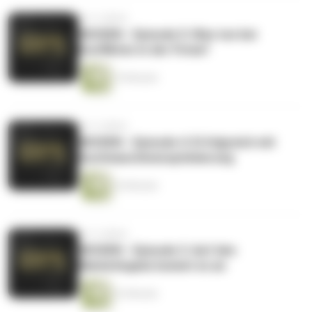
vor 4 Jahren
WISSEN - Episode 5: Was tun bei
Konflikten in der Firma?
19 Minuten
vor 4 Jahren
WISSEN - Episode 4: Erfolgreich mit
Suchmaschinenoptimierung
24 Minuten
vor 4 Jahren
WISSEN - Episode 3: Auf den
Marketingmix kommt es an
22 Minuten