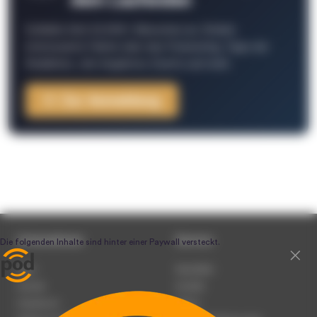
dem Laufenden
Schließe Dich 26.000+ Menschen an. Erhalte
interessante Fakten über das Podcasting, Tipps der
Redaktion, Job-Angebote, Events und mehr.
Zur Anmeldung
Unternehmen
Service
Team
Newsletter
Karriere
Kontakt
Impressum
Presse