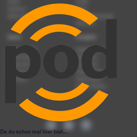
Karriere
Kontakt
Impressum
Presse
Werben auf podcast.de
Nutzungsbedingungen
Datenschutz
Dienst
Produkte
Podcast anmelden
Podcast-Beratung
Podcast hochladen
Podcast-Jobs
Podcast-Events
Podcast-Push
Registrierung
Podcast-Werbung
Anmeldung
Podcast-Agentur
Podcast-Produktion