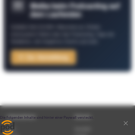
Bleibe beim Podcasting auf
dem Laufenden
Schließe Dich 26.000+ Menschen an. Erhalte
interessante Fakten über das Podcasting, Tipps der
Redaktion, Job-Angebote, Events und mehr.
Zur Anmeldung
Unternehmen
Service
Team
Newsletter