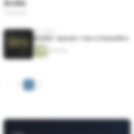
Archiv
16 Episoden
vor 4 Jahren
WISSEN - Episode 1: How to Homeoffice
29 Minuten
‹
1
2
›