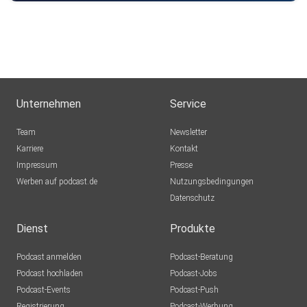
Unternehmen
Service
Team
Newsletter
Karriere
Kontakt
Impressum
Presse
Werben auf podcast.de
Nutzungsbedingungen
Datenschutz
Dienst
Produkte
Podcast anmelden
Podcast-Beratung
Podcast hochladen
Podcast-Jobs
Podcast-Events
Podcast-Push
Registrierung
Podcast-Werbung