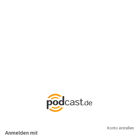
Anmeldung
Hallo Podcast-Hörer! Melde dich hier an. Dich erwarten 1 Million
abonnierbare Podcasts und alles, was Du rund um Podcasting
wissen musst.
Konto erstellen
Anmelden mit