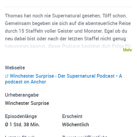
Thomas hat noch nie Supernatural gesehen. Töff schon.
Gemeinsam begeben sie sich auf die abenteuerliche Reise
durch 15 Staffeln voller Geister und Monster. Egal ob du
neu dabei bist oder nach der letzten Staffel nicht genug
bekommen kannst, dieser Podcast begleitet dich Folge für
Mehr
Folge und stellt dabei SPOILERFREI die wirklich wichtigen
Fragen: Wie viel Sprit verbraucht ein 67er Chevy Impala?
Webseite
Welche Menge Salz benötigt ein durchschnittlicher Jäger
Winchester Surprise - Der Supernatural Podcast • A
pro Woche? Und warum zur Hölle kann Sam Winchester
podcast on Anchor
von überall auf das Internet zugreifen?
Urheberangabe
Winchester Surprise
Episodenlänge
Erscheint
Ø 1 Std. 38 Min.
Wöchentlich