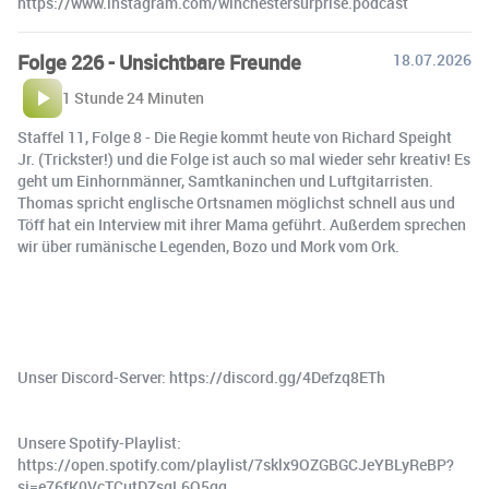
https://www.instagram.com/winchestersurprise.podcast
Folge 226 - Unsichtbare Freunde
18.07.2026
1 Stunde 24 Minuten
Staffel 11, Folge 8 - Die Regie kommt heute von Richard Speight
Jr. (Trickster!) und die Folge ist auch so mal wieder sehr kreativ! Es
geht um Einhornmänner, Samtkaninchen und Luftgitarristen.
Thomas spricht englische Ortsnamen möglichst schnell aus und
Töff hat ein Interview mit ihrer Mama geführt. Außerdem sprechen
wir über rumänische Legenden, Bozo und Mork vom Ork.
Unser Discord-Server: https://discord.gg/4Defzq8ETh
Unsere Spotify-Playlist:
https://open.spotify.com/playlist/7sklx9OZGBGCJeYBLyReBP?
si=e76fK0VcTCutDZsgL6Q5gg