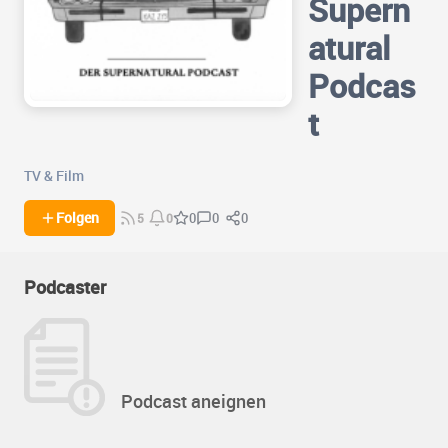
Supern
atural
Podcas
t
TV & Film
0
0
Folgen
0
5
0
Podcaster
Podcast aneignen