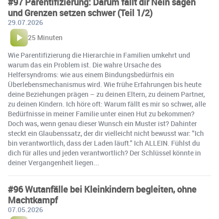
#97 Parentifizierung: Darum fällt dir Nein sagen
und Grenzen setzen schwer (Teil 1/2)
29.07.2026
25 Minuten
Wie Parentifizierung die Hierarchie in Familien umkehrt und
warum das ein Problem ist. Die wahre Ursache des
Helfersyndroms: wie aus einem Bindungsbedürfnis ein
Überlebensmechanismus wird. Wie frühe Erfahrungen bis heute
deine Beziehungen prägen – zu deinen Eltern, zu deinem Partner,
zu deinen Kindern. Ich höre oft: Warum fällt es mir so schwer, alle
Bedürfnisse in meiner Familie unter einen Hut zu bekommen?
Doch was, wenn genau dieser Wunsch ein Muster ist? Dahinter
steckt ein Glaubenssatz, der dir vielleicht nicht bewusst war: "Ich
bin verantwortlich, dass der Laden läuft." Ich ALLEIN. Fühlst du
dich für alles und jeden verantwortlich? Der Schlüssel könnte in
deiner Vergangenheit liegen...
#96 Wutanfälle bei Kleinkindern begleiten, ohne
Machtkampf
07.05.2026