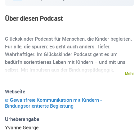
Über diesen Podcast
Glückskinder Podcast für Menschen, die Kinder begleiten.
Für alle, die spüren: Es geht auch anders. Tiefer.
Wahrhaftiger. Im Glückskinder Podcast geht es um
bedürfnisorientiertes Leben mit Kindern – und mit uns
selbst. Mit Impulsen aus der Bindungspädagogik,
Mehr
Traumapädagogik und der gewaltfreien Kommunikation
lade ich dich ein, neue Perspektiven einzunehmen: Für
Webseite
echte Verbindung, eine sichere Eltern-Kind-Beziehung und
Gewaltfreie Kommunikation mit Kindern -
einen liebevollen Umgang mit den eigenen inneren
Bindungsorientierte Begleitung
Anteilen. Hier findest du Raum für Reflexion, ehrliche
Geschichten, fundiertes Wissen und konkrete Alltagshilfe
Urheberangabe
– damit du deinen ganz eigenen Weg in ein bewusstes,
Yvonne George
beziehungsstarkes Familienleben gehen kannst. Herzlich